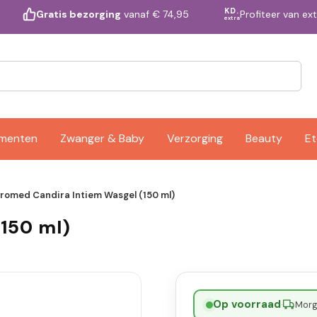
KD.
Profiteer van ex
Gratis bezorging
vanaf € 74,95
extra
ementen
Zwanger & Baby
Verzorging
Beauty
Et
romed Candira Intiem Wasgel (150 ml)
150 ml)
Op voorraad
·
Morge