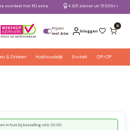
tra voordeel met KD.extra
4.6/5 sterren uit 15.000+ review
Bekijk alle resultaten
0
Prijzen
Inloggen
incl. btw.
en & Drinken
Huishoudelijk
Erotiek
OP=OP
n in huis bij bestelling vóór 20:00