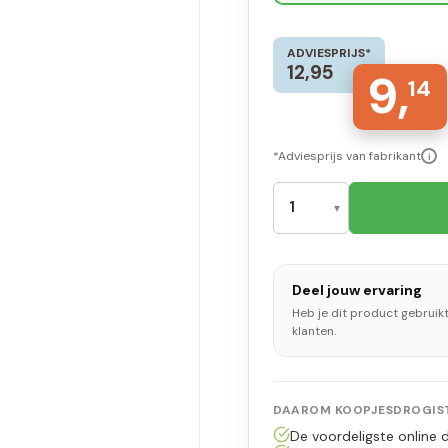
ADVIESPRIJS*
12,95
9,
14
*Adviesprijs van fabrikant
i
Deel jouw ervaring
Heb je dit product gebruik
klanten.
DAAROM KOOPJESDROGIST
De voordeligste online d