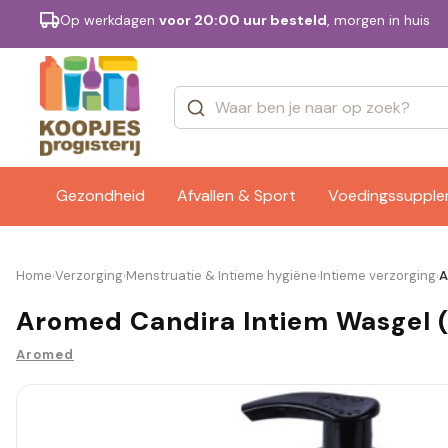
Op werkdagen
voor 20:00 uur besteld
, morgen in huis
Categorieën
Merken
Gezondheid
Afvallen & Sport
Voedingssuppl
Home
Verzorging
Menstruatie & Intieme hygiëne
Intieme verzorging
A
›
›
›
›
Aromed Candira Intiem Wasgel (
Aromed