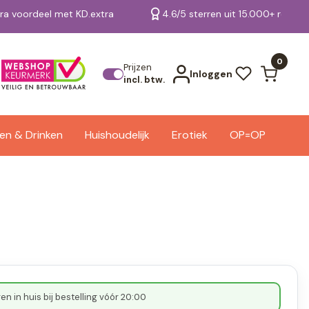
tra voordeel met KD.extra
4.6/5 sterren uit 15.000+ review
Bekijk alle resultaten
0
Prijzen
Inloggen
incl. btw.
en & Drinken
Huishoudelijk
Erotiek
OP=OP
n in huis bij bestelling vóór 20:00