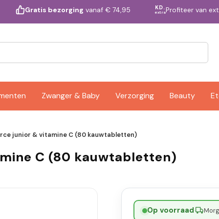
KD.
Profiteer van ex
Gratis bezorging
vanaf € 74,95
extra
ementen
Zwanger & Baby
Verzorging
Beauty
Et
orce junior & vitamine C (80 kauwtabletten)
tamine C (80 kauwtabletten)
Op voorraad
·
Morge