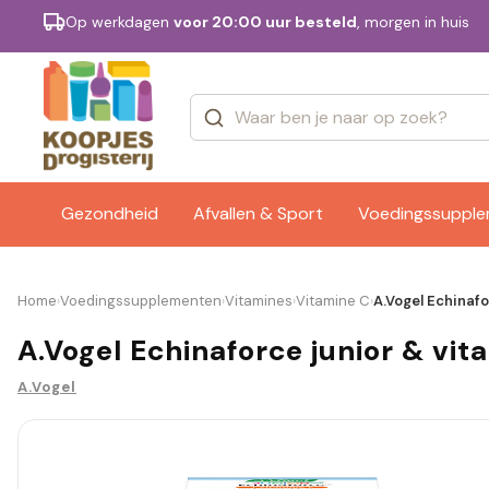
Op werkdagen
voor 20:00 uur besteld
, morgen in huis
Categorieën
Merken
Gezondheid
Afvallen & Sport
Voedingssuppl
Home
Voedingssupplementen
Vitamines
Vitamine C
A.Vogel Echinaf
›
›
›
›
A.Vogel Echinaforce junior & vi
A.Vogel