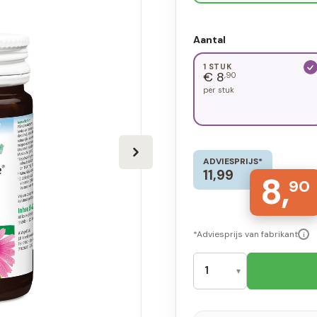
Aantal
1 STUK
€ 8
,90
per stuk
ADVIESPRIJS*
11,99
8,
90
*Adviesprijs van fabrikant
i