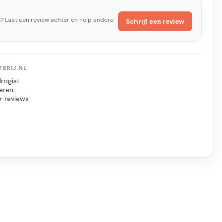
t? Laat een review achter en help andere
Schrijf een review
ERIJ.NL
rogist
eren
+ reviews