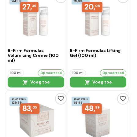
44,99
32,99
27,
20,
39
08
B-Firm Formulas
B-Firm Formulas Lifting
Volumizing Creme (100
Gel (100 ml)
ml)
100 ml
Op voorraad
100 ml
Op voorraad
Voeg toe
Voeg toe
ADVIESPRIJS
ADVIESPRIJS
129,99
69,99
83,
48,
05
99