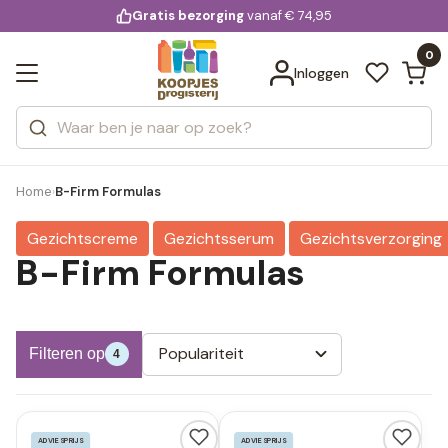
KD.
Gratis bezorging
voor 20:00 uur besteld
vanaf € 74,95
Bekijk alle resultaten
extra
Zoeken
0
Categorieën
Inloggen
Merken
Home
B-Firm Formulas
›
Gezichtscreme
Gezichtsserum
Gezichtsverzorging
B-Firm Formulas
Populariteit
Filteren op
4
ADVIESPRIJS
ADVIESPRIJS