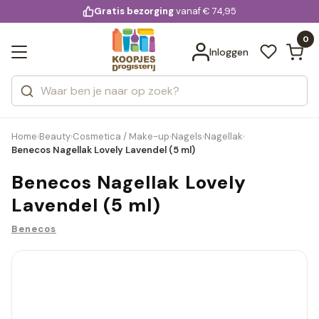
KD.
Gratis bezorging
voor 20:00 uur besteld
vanaf € 74,95
Bekijk alle resultaten
extra
Zoeken
0
Categorieën
Inloggen
Merken
Home
Beauty
Cosmetica / Make-up
Nagels
Nagellak
›
›
›
›
›
Benecos Nagellak Lovely Lavendel (5 ml)
Benecos Nagellak Lovely
Lavendel (5 ml)
Benecos