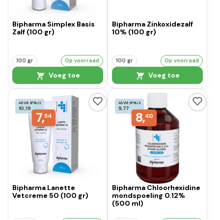
Bipharma Simplex Basis
Bipharma Zinkoxidezalf
Zalf (100 gr)
10% (100 gr)
100 gr
Op voorraad
100 gr
Op voorraad
Voeg toe
Voeg toe
ADVIESPRIJS
ADVIESPRIJS
10,19
9,77
7,
8,
54
40
Bipharma Lanette
Bipharma Chloorhexidine
Vetcreme 50 (100 gr)
mondspoeling 0.12%
(500 ml)