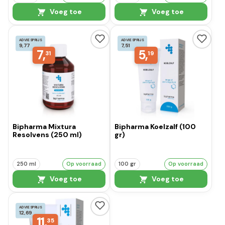
Voeg toe
Voeg toe
ADVIESPRIJS
ADVIESPRIJS
9,77
7,51
7,
5,
31
19
Bipharma Mixtura
Bipharma Koelzalf (100
Resolvens (250 ml)
gr)
250 ml
Op voorraad
100 gr
Op voorraad
Voeg toe
Voeg toe
ADVIESPRIJS
12,69
11,
35