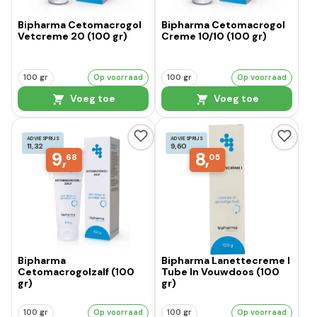
Bipharma Cetomacrogol
Bipharma Cetomacrogol
Vetcreme 20 (100 gr)
Creme 10/10 (100 gr)
100 gr
Op voorraad
100 gr
Op voorraad
Voeg toe
Voeg toe
ADVIESPRIJS
ADVIESPRIJS
11,32
9,60
9,
8,
68
05
Bipharma
Bipharma Lanettecreme I
Cetomacrogolzalf (100
Tube In Vouwdoos (100
gr)
gr)
100 gr
Op voorraad
100 gr
Op voorraad