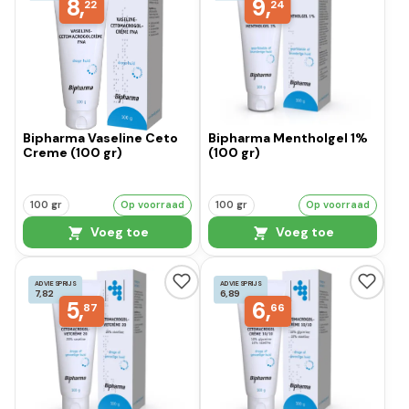
8,
9,
22
24
Bipharma Vaseline Ceto
Bipharma Mentholgel 1%
Creme (100 gr)
(100 gr)
100 gr
Op voorraad
100 gr
Op voorraad
Voeg toe
Voeg toe
ADVIESPRIJS
ADVIESPRIJS
7,82
6,89
5,
6,
87
66