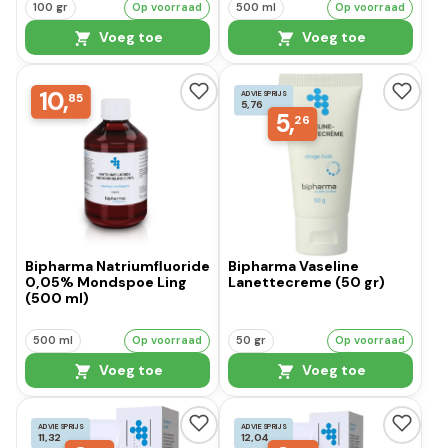
100 gr
Op voorraad
500 ml
Op voorraad
Voeg toe
Voeg toe
10,
ADVIESPRIJS
85
5,76
5,
26
Bipharma Natriumfluoride
Bipharma Vaseline
0,05% Mondspoe Ling
Lanettecreme (50 gr)
(500 ml)
500 ml
Op voorraad
50 gr
Op voorraad
Voeg toe
Voeg toe
ADVIESPRIJS
ADVIESPRIJS
11,32
12,04