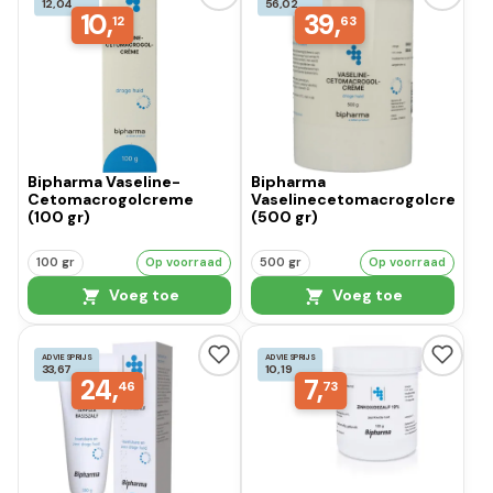
12,04
56,02
10,
39,
12
63
Bipharma Vaseline-
Bipharma
Cetomacrogolcreme
Vaselinecetomacrogolcreme
(100 gr)
(500 gr)
100 gr
Op voorraad
500 gr
Op voorraad
Voeg toe
Voeg toe
ADVIESPRIJS
ADVIESPRIJS
33,67
10,19
24,
7,
46
73