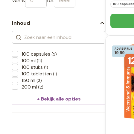
Van €
tot
100 capsule
Inhoud
ADVIESPRIJS
19,99
100 capsules
(5)
1
100 ml
(11)
100 stuks
(1)
100 tabletten
(1)
150 ml
(3)
200 ml
(2)
+ Bekijk alle opties