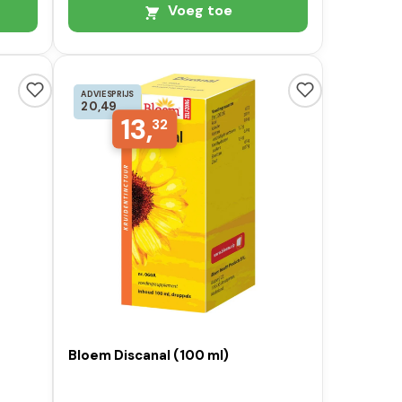
Voeg toe
ADVIESPRIJS
20,49
13,
32
Bloem Discanal (100 ml)