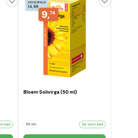
ADVIESPRIJS
14,99
9,
74
Bloem Solivirga (50 ml)
orraad
50 ml
Op voorraad