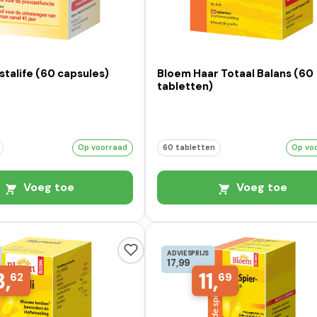
talife (60 capsules)
Bloem Haar Totaal Balans (60
tabletten)
Op voorraad
60 tabletten
Op vo
Voeg toe
Voeg toe
ADVIESPRIJS
17,99
3,
11,
62
69