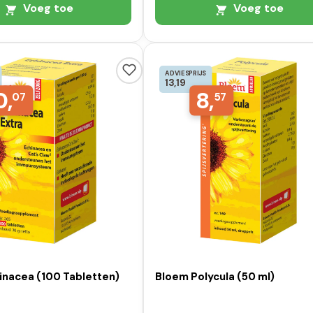
Voeg toe
Voeg toe
ADVIESPRIJS
13,19
0,
8,
07
57
inacea (100 Tabletten)
Bloem Polycula (50 ml)