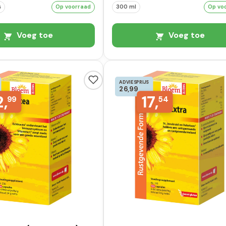
s
Op voorraad
300 ml
Op vo
Voeg toe
Voeg toe
ADVIESPRIJS
26,99
2,
17,
99
54