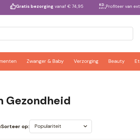
KD.
Profiteer van ex
Gratis bezorging
vanaf € 74,95
extra
ementen
Zwanger & Baby
Verzorging
Beauty
Et
m Gezondheid
n
Populariteit
Sorteer op: