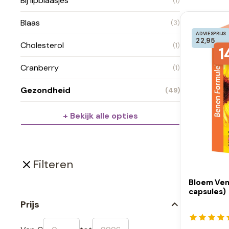
Bij lipblaasjes
(1)
Blaas
(3)
ADVIESPRIJS
22,95
Cholesterol
(1)
1
Cranberry
(1)
Gezondheid
(49)
+ Bekijk alle opties
Filteren
Bloem Ven
capsules)
Prijs