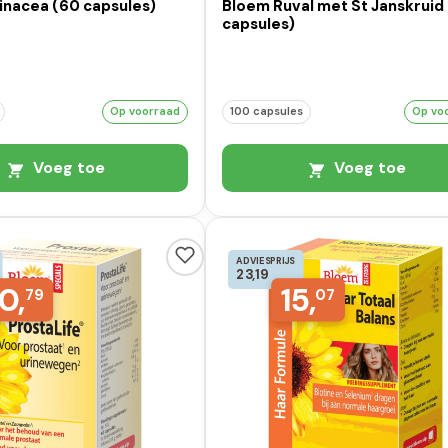
inacea (60 capsules)
Bloem Ruval met St Janskruid
capsules)
Op voorraad
100 capsules
Op vo
Voeg toe
Voeg toe
ADVIESPRIJS
23,19
0,
15,
79
07