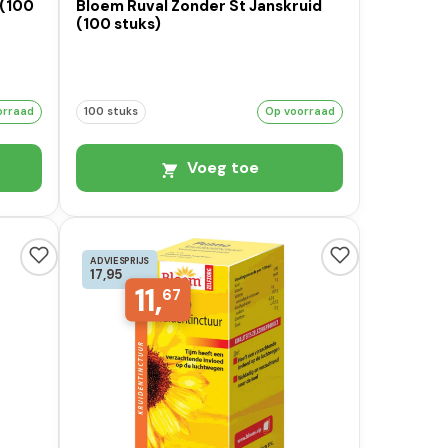
 (100
Bloem Ruval Zonder St Janskruid
(100 stuks)
orraad
100 stuks
Op voorraad
Voeg toe
ADVIESPRIJS
17,95
11,
67