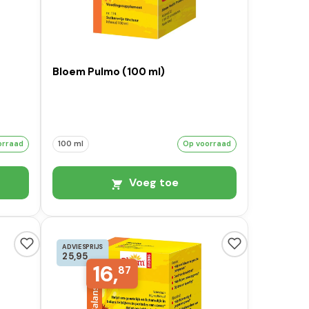
Bloem Pulmo (100 ml)
orraad
100 ml
Op voorraad
Voeg toe
ADVIESPRIJS
25,95
16,
87