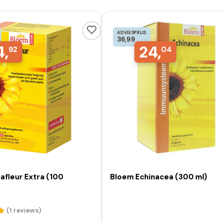
ADVIESPRIJS
36,99
4,
24,
92
04
afleur Extra (100
Bloem Echinacea (300 ml)
(1
reviews
)