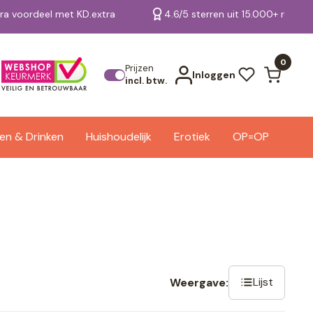
tra voordeel met KD.extra
4.6/5 sterren uit 15.000+ review
Bekijk alle resultaten
0
Prijzen
Inloggen
incl. btw.
en & Drinken
Huishoudelijk
Erotiek
OP=OP
Lijst
Weergave: