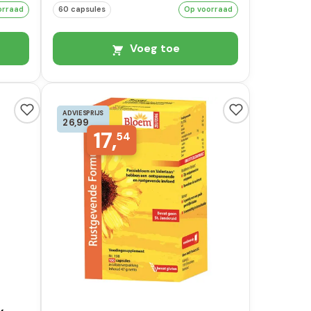
orraad
60 capsules
Op voorraad
Voeg toe
ADVIESPRIJS
26,99
17,
54