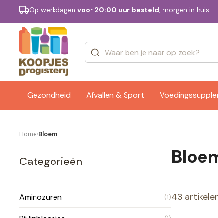
Op werkdagen
voor 20:00 uur besteld
, morgen in huis
Categorieën
Merken
Gezondheid
Afvallen & Sport
Voedingssuppl
Home
Bloem
›
Bloe
Categorieën
43 artikele
Aminozuren
(1)