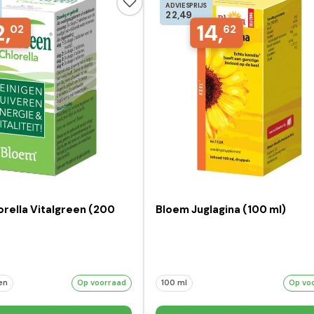
ADVIESPRIJS
22,49
2,
14,
02
62
rella Vitalgreen (200
Bloem Juglagina (100 ml)
en
Op voorraad
100 ml
Op vo