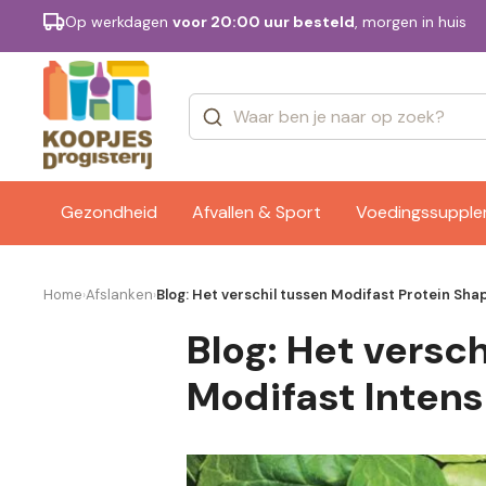
Op werkdagen
voor 20:00 uur besteld
, morgen in huis
Categorieën
Merken
Gezondheid
Afvallen & Sport
Voedingssuppl
Home
Afslanken
Blog: Het verschil tussen Modifast Protein Sha
›
›
Blog: Het versc
Modifast Intens