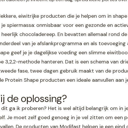
ekkere, eiwitrijke producten die je helpen om in shape t
 je spiermassa: onmisbaar voor een gezonde en actiev
heerlijk chocoladereep. En bevatten allemaal rond de 
onderdeel van je afslankprogramma en als toevoeging a
ape geef je je dagelijkse voeding een slimme eiwitboos
e 3,2,2-methode hanteren. Dat is een schema van drie 
 tweede fase, twee dagen gebruik maakt van de produ
 de Protein Shape producten een ideale aanvullen aan j
ij de oplossing?
 dit ga ik proberen? Het is wel altijd belangrijk om in
ezelf. Je moet zelf goed genoeg in je vel zitten om een
 vallen. De producten van Modifast helpen je een eind