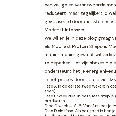
een veilige en verantwoorde mani
reduceert, maar tegelijkertijd we
geadviseerd door diëtisten en ar
Modifast Intensive
We willen je in deze blog graag v
als Modifast Protein Shape is Mo
manier manier gewicht wil verlie
te beperken. Het zijn shakes die
ondersteunt het je energieniveau
In het proces doorloop je vier fas
Fase A in de eerste twee weken: In dez
soep)
Fase B week drie: in deze fase stap je
producten
Face C week 4-5-6: Vanaf nu eet je t
Fase D slotfase: Als het goed is ben j
te blijven opletten wat je eet en hoev