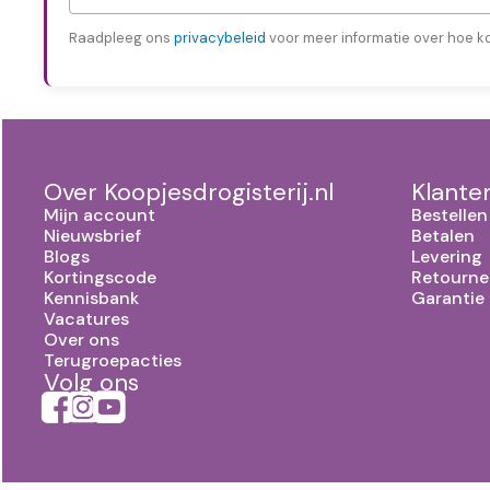
Raadpleeg ons
privacybeleid
voor meer informatie over hoe k
Over Koopjesdrogisterij.nl
Klante
Mijn account
Bestellen
Nieuwsbrief
Betalen
Blogs
Levering
Kortingscode
Retourne
Kennisbank
Garantie
Vacatures
Over ons
Terugroepacties
Volg ons