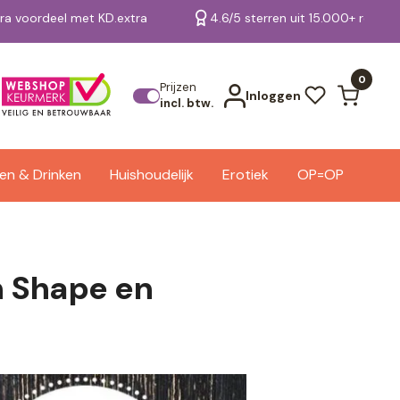
tra voordeel met KD.extra
4.6/5 sterren uit 15.000+ review
Bekijk alle resultaten
0
Prijzen
Inloggen
incl. btw.
en & Drinken
Huishoudelijk
Erotiek
OP=OP
n Shape en