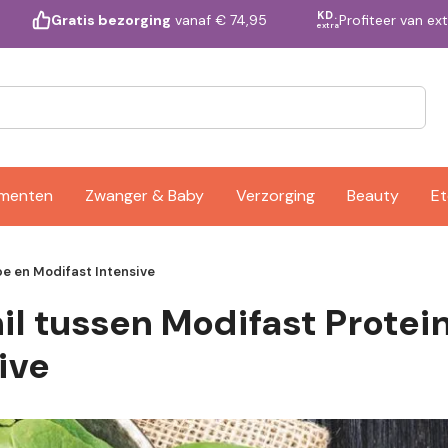
KD.
Profiteer van ex
Gratis bezorging
vanaf € 74,95
extra
ementen
Zwanger & Baby
Verzorging
Beauty
Et
pe en Modifast Intensive
hil tussen Modifast Protei
ive