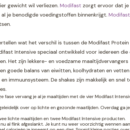
er gewicht wil verliezen.
Modifast
zorgt ervoor dat je 
l al je benodigde voedingstoffen binnenkrijgt.
Modifast
tsen.
ertellen wat het verschil is tussen de Modifast Protei
difast Intensive speciaal ontwikkeld voor iedereen die
zen. Het zijn lekkere- en voedzame maaltijdvervangers
 een goede balans van eiwitten, koolhydraten en vette
 en immuunsysteem. De shakes zijn makkelijk en snel t
es.
e fase vervang je al je maaltijden met de vier Modifast Inten
 geleidelijk over op lichte en gezonde maatlijden. Overdag ga j
wee lichte maaltijden en twee Modifast Intensive producten.
e nu al flink afgeslankt. Je kunt nu weer voorzichtig wennen aa
eel calorieën je inneemt op een dag. Spreid kleine porties over