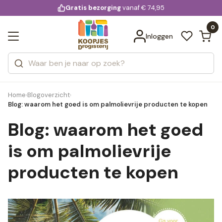
KD.
Gratis bezorging
voor 20:00 uur besteld
vanaf € 74,95
Bekijk alle resultaten
extra
Zoeken
0
Categorieën
Inloggen
Merken
Home
Blogoverzicht
›
›
Blog: waarom het goed is om palmolievrije producten te kopen
Blog: waarom het goed
is om palmolievrije
producten te kopen