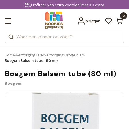
KD.
Gratis bezorging
voor 20:00 uur besteld
Profiteer van extra voordeel met KD.extra
Bekijk alle resultaten
extra
Zoeken
0
Categorieën
Inloggen
Merken
Home
Verzorging
Huidverzorging
Droge huid
›
›
›
›
Boegem Balsem tube (80 ml)
Boegem Balsem tube (80 ml)
Boegem