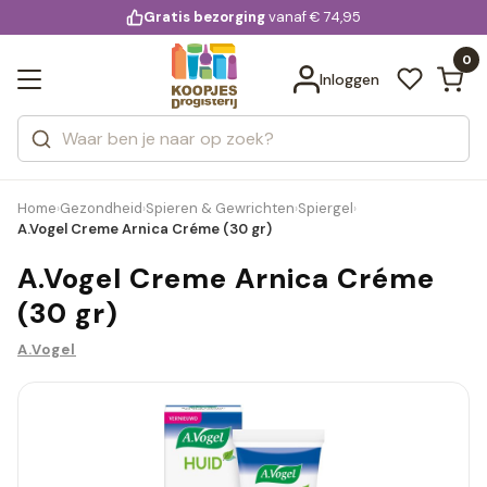
KD.
Gratis bezorging
voor 20:00 uur besteld
vanaf € 74,95
Bekijk alle resultaten
extra
Zoeken
0
Categorieën
Inloggen
Merken
Home
Gezondheid
Spieren & Gewrichten
Spiergel
›
›
›
›
A.Vogel Creme Arnica Créme (30 gr)
A.Vogel Creme Arnica Créme
(30 gr)
A.Vogel