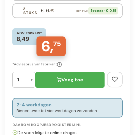
3
€ 6
,48
Bespaar € 0,81
per stuk
STUKS
ADVIESPRIJS*
8,49
6,
75
*Adviesprijs van fabrikant
i
Voeg toe
2-4 werkdagen
Binnen twee tot vier werkdagen verzonden
DAAROM KOOPJESDROGISTERIJ.NL
De voordeligste online drogist