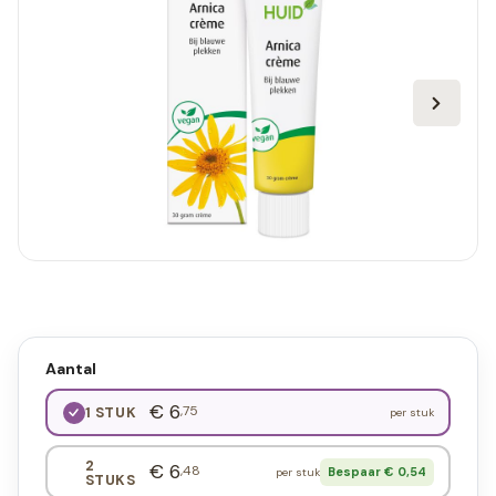
Aantal
€ 6
,75
1 STUK
per stuk
2
€ 6
,48
Bespaar € 0,54
per stuk
STUKS