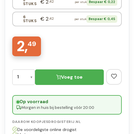
€ 2
,42
Bespaar € 0,22
per stuk
STUKS
6
€ 2
,42
Bespaar € 0,45
per stuk
STUKS
2,
49
Voeg toe
Op voorraad
·
Morgen in huis bij bestelling vóór 20:00
DAAROM KOOPJESDROGISTERIJ.NL
De voordeligste online drogist