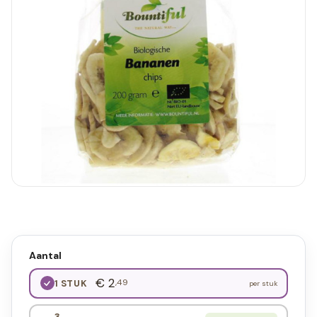
Aantal
€ 2
,49
1 STUK
per stuk
3