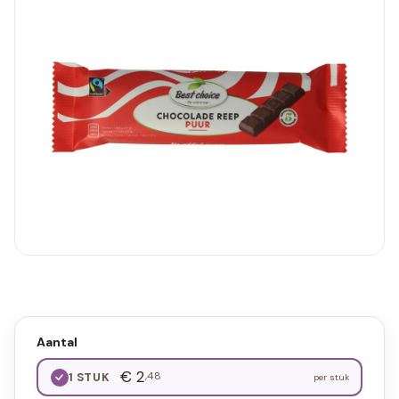
Aantal
€ 2
,48
1 STUK
per stuk