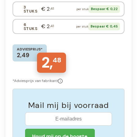
3
€ 2
,41
Bespaar € 0,22
per stuk
STUKS
6
€ 2
,41
Bespaar € 0,45
per stuk
STUKS
ADVIESPRIJS*
2,49
2,
48
*Adviesprijs van fabrikant
i
Mail mij bij voorraad
Houd mij op de hoogte