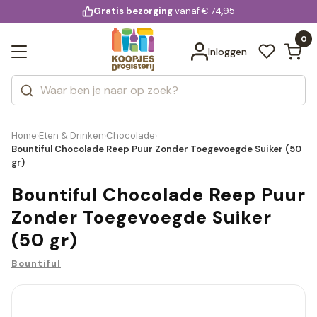
KD.
Gratis bezorging
voor 20:00 uur besteld
vanaf € 74,95
Bekijk alle resultaten
extra
Zoeken
0
Categorieën
Inloggen
Merken
Home
Eten & Drinken
Chocolade
›
›
›
Bountiful Chocolade Reep Puur Zonder Toegevoegde Suiker (50
gr)
Bountiful Chocolade Reep Puur
Zonder Toegevoegde Suiker
(50 gr)
Bountiful