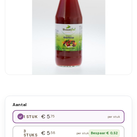
Aantal
€ 5
,75
1 STUK
per stuk
3
€ 5
,58
Bespaar € 0,52
per stuk
STUKS