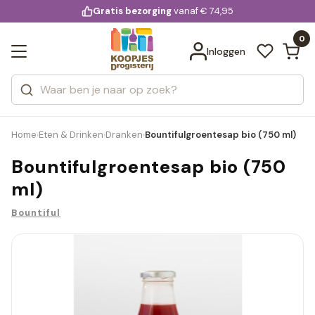
KD.
Gratis bezorging
voor 20:00 uur besteld
vanaf € 74,95
Bekijk alle resultaten
extra
Zoeken
0
Categorieën
Inloggen
Merken
Home
Eten & Drinken
Dranken
Bountifulgroentesap bio (750 ml)
›
›
›
Bountifulgroentesap bio (750
ml)
Bountiful