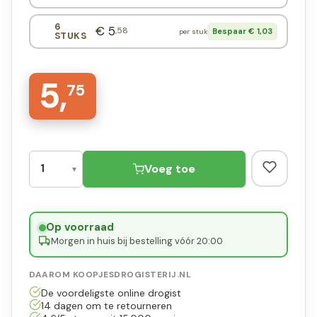
6
€ 5
,58
Bespaar € 1,03
per stuk
STUKS
5,
75
Voeg toe
Op voorraad
·
Morgen in huis bij bestelling vóór 20:00
DAAROM KOOPJESDROGISTERIJ.NL
De voordeligste online drogist
14 dagen om te retourneren