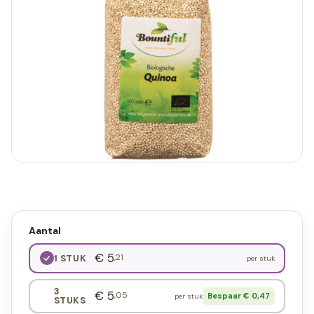
Aantal
€ 5
,21
1 STUK
per stuk
3
€ 5
,05
Bespaar € 0,47
per stuk
STUKS