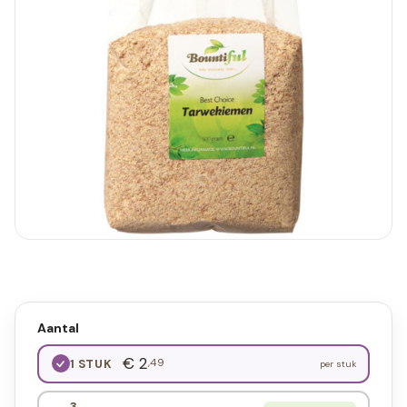
Aantal
€ 2
,49
1 STUK
per stuk
3