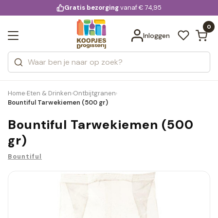
KD.
Gratis bezorging
voor 20:00 uur besteld
vanaf € 74,95
Bekijk alle resultaten
extra
Zoeken
0
Categorieën
Inloggen
Merken
Home
Eten & Drinken
Ontbijtgranen
›
›
›
Bountiful Tarwekiemen (500 gr)
Bountiful Tarwekiemen (500
gr)
Bountiful