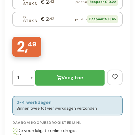
€ 2
,42
Bespaar € 0,22
per stuk
STUKS
6
€ 2
,42
Bespaar € 0,45
per stuk
STUKS
2,
49
Voeg toe
2-4 werkdagen
Binnen twee tot vier werkdagen verzonden
DAAROM KOOPJESDROGISTERIJ.NL
De voordeligste online drogist