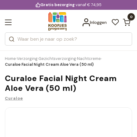
KD.
Gratis bezorging
voor 20:00 uur besteld
vanaf € 74,95
Bekijk alle resultaten
extra
Zoeken
0
Categorieën
Inloggen
Merken
Home
Verzorging
Gezichtsverzorging
Nachtcreme
›
›
›
›
Curaloe Facial Night Cream Aloe Vera (50 ml)
Curaloe Facial Night Cream
Aloe Vera (50 ml)
Curaloe