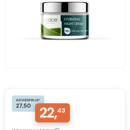
ADVIESPRIJS*
27,50
22,
43