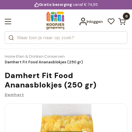
KD.
Gratis bezorging
voor 20:00 uur besteld
vanaf € 74,95
Bekijk alle resultaten
extra
Zoeken
0
Categorieën
Inloggen
Merken
Home
Eten & Drinken
Conserven
›
›
›
Damhert Fit Food Ananasblokjes (250 gr)
Damhert Fit Food
Ananasblokjes (250 gr)
Damhert