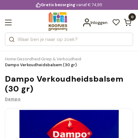
KD.
Gratis bezorging
voor 20:00 uur besteld
vanaf € 74,95
Bekijk alle resultaten
extra
Zoeken
0
Categorieën
Inloggen
Merken
Home
Gezondheid
Griep & Verkoudheid
›
›
›
Dampo Verkoudheidsbalsem (30 gr)
Dampo Verkoudheidsbalsem
(30 gr)
Dampo