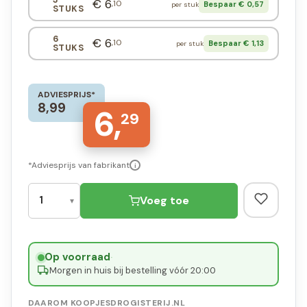
€ 6
,10
Bespaar € 0,57
per stuk
STUKS
6
€ 6
,10
Bespaar € 1,13
per stuk
STUKS
ADVIESPRIJS*
8,99
6,
29
*Adviesprijs van fabrikant
i
Voeg toe
Op voorraad
·
Morgen in huis bij bestelling vóór 20:00
DAAROM KOOPJESDROGISTERIJ.NL