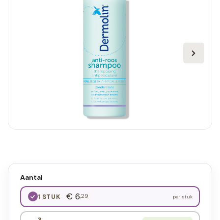
Aantal
€ 6
,29
1 STUK
per stuk
3