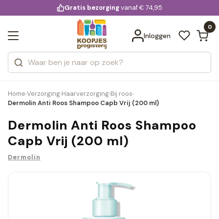
KD.
Gratis bezorging
voor 20:00 uur besteld
vanaf € 74,95
Bekijk alle resultaten
extra
Zoeken
0
Categorieën
Inloggen
Merken
Home
Verzorging
Haarverzorging
Bij roos
›
›
›
›
Dermolin Anti Roos Shampoo Capb Vrij (200 ml)
Dermolin Anti Roos Shampoo
Capb Vrij (200 ml)
Dermolin