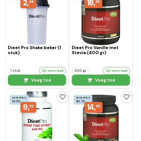
2,
18,
46
95
Dieet Pro Shake beker (1
Dieet Pro Vanille met
stuk)
Stevia (400 gr)
1 stuk
Op voorraad
400 gr
Op voorraad
Voeg toe
Voeg toe
ADVIESPRIJS
ADVIESPRIJS
14,95
30,75
9,
14,
59
95