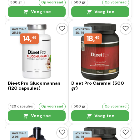
500 gr
Op voorraad
500 gr
Op voorraad
Voeg toe
Voeg toe
ADVIESPRIJS
ADVIESPRIJS
25,66
30,75
14,
18,
49
45
Dieet Pro Glucomannan
Dieet Pro Caramel (500
(120 capsules)
gr)
120 capsules
Op voorraad
500 gr
Op voorraad
Voeg toe
Voeg toe
ADVIESPRIJS
ADVIESPRIJS
2,95
30,75