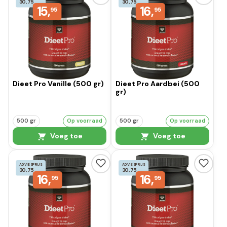
30,75
30,75
15,
16,
95
95
Dieet Pro Vanille (500 gr)
Dieet Pro Aardbei (500
gr)
500 gr
Op voorraad
500 gr
Op voorraad
Voeg toe
Voeg toe
ADVIESPRIJS
ADVIESPRIJS
30,75
30,75
16,
16,
95
95