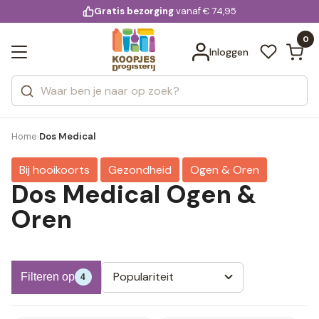
KD.
Gratis bezorging
voor 20:00 uur besteld
vanaf € 74,95
Bekijk alle resultaten
extra
Zoeken
0
Categorieën
Inloggen
Merken
Home
Dos Medical
›
Bij hooikoorts
Gezondheid
Ogen & Oren
Dos Medical Ogen &
Oren
Populariteit
Filteren op
4