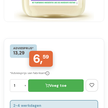
ADVIESPRIJS*
13,29
6,
59
*Adviesprijs van fabrikant
i
Voeg toe
2-4 werkdagen