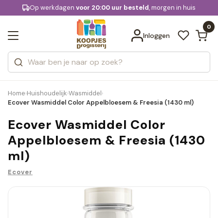
KD.
Op werkdagen
Gratis bezorging
voor 20:00 uur besteld
, morgen in huis
Bekijk alle resultaten
extra
Zoeken
0
Categorieën
Inloggen
Merken
Home
Huishoudelijk
Wasmiddel
›
›
›
Ecover Wasmiddel Color Appelbloesem & Freesia (1430 ml)
Ecover Wasmiddel Color
Appelbloesem & Freesia (1430
ml)
Ecover