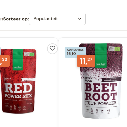
en
Populariteit
Sorteer op:
ADVIESPRIJS
16,10
,
11,
33
27