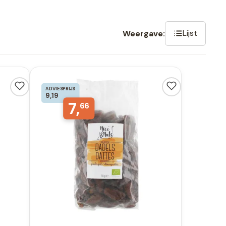
Lijst
Weergave:
ADVIESPRIJS
9,19
7,
66