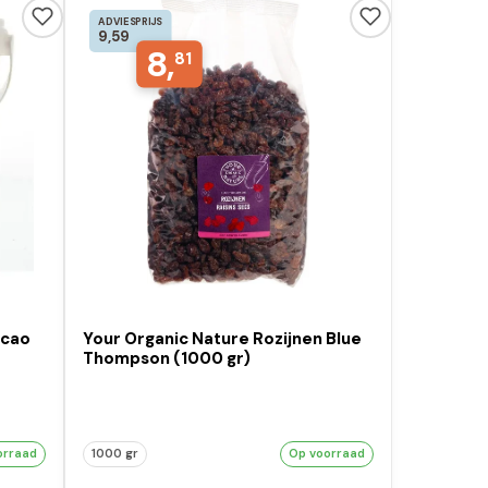
ADVIESPRIJS
9,59
8,
81
acao
Your Organic Nature Rozijnen Blue
Thompson (1000 gr)
orraad
1000 gr
Op voorraad