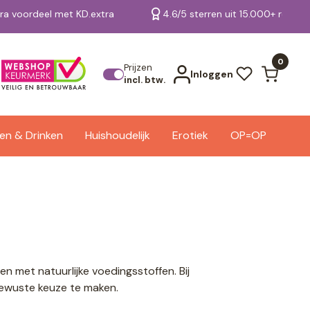
tra voordeel met KD.extra
4.6/5 sterren uit 15.000+ review
Bekijk alle resultaten
0
Prijzen
Inloggen
incl. btw.
en & Drinken
Huishoudelijk
Erotiek
OP=OP
n met natuurlijke voedingsstoffen. Bij
bewuste keuze te maken.