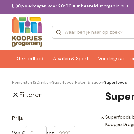
Op werkdagen
voor 20:00 uur besteld
, morgen in huis
Categorieën
Merken
Gezondheid
Afvallen & Sport
Voedingssuppl
Home
Eten & Drinken
Superfoods, Noten & Zaden
Superfoods
›
›
›
Supe
Filteren
Superfoods bi
Prijs
KoopjesDrogi
Van €
tot