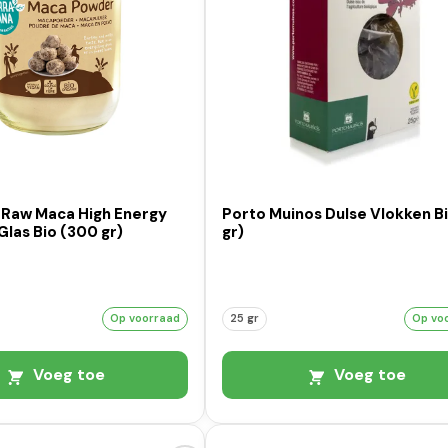
 Raw Maca High Energy
Porto Muinos Dulse Vlokken Bi
Glas Bio (300 gr)
gr)
Op voorraad
25 gr
Op vo
Voeg toe
Voeg toe