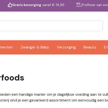
KD.
Profiteer van ex
Gratis bezorging
vanaf € 74,95
extra
ementen
Zwanger & Baby
Verzorging
Beauty
Et
rfoods
eden een handige manier om je dagelijkse voeding aan te vulle
sterij vind je een gevarieerd assortiment om eenvoudig een 