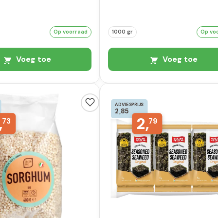
Op voorraad
1000 gr
Op vo
Voeg toe
Voeg toe
ADVIESPRIJS
2,85
,
2,
73
79