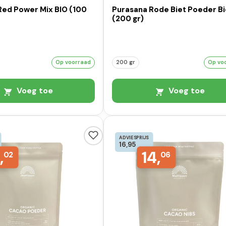
Red Power Mix BIO (100
Purasana Rode Biet Poeder B
(200 gr)
Op voorraad
200 gr
Op vo
Voeg toe
Voeg toe
ADVIESPRIJS
16,95
,
14,
02
06