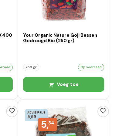
 (400
Your Organic Nature Goji Bessen
Gedroogd Bio (250 gr)
orraad
250 gr
Op voorraad
Voeg toe
ADVIESPRIJS
5,59
5,
34