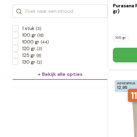
Purasana 
gr)
1 stuk
(3)
100 gr
(18)
100 gr
1000 gr
(44)
120 gr
(3)
125 gr
(8)
130 gr
(2)
+ Bekijk alle opties
ADVIESPRIJS
12,95
11