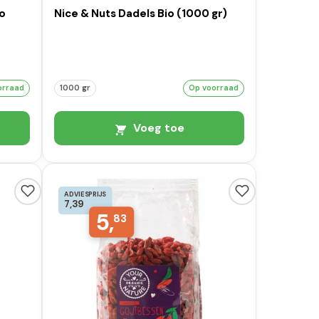
io
Nice & Nuts Dadels Bio (1000 gr)
orraad
1000 gr
Op voorraad
Voeg toe
ADVIESPRIJS
7,39
5,
83