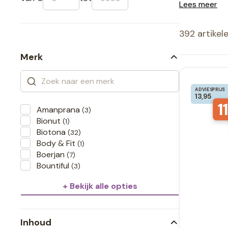
Lees meer
392 artikel
Merk
ADVIESPRIJS
13,95
11
Amanprana
(3)
Bionut
(1)
Biotona
(32)
Body & Fit
(1)
Boerjan
(7)
Bountiful
(3)
+ Bekijk alle opties
Inhoud