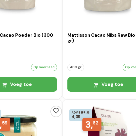
 Cacao Poeder Bio (300
Mattisson Cacao Nibs Raw Bio
gr)
Op voorraad
400 gr
Op vo
Voeg toe
Voeg toe
ADVIESPRIJS
4,39
,
3,
59
62