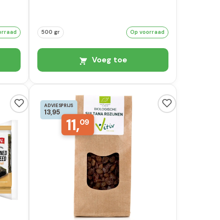
orraad
500 gr
Op voorraad
Voeg toe
ADVIESPRIJS
13,95
11,
09