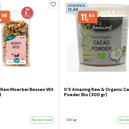
ADVIESPRIJS
12,49
,
11,
98
64
 Raw Moerbei Bessen Wit
It'S Amazing Raw & Organic C
)
Poeder Bio (300 gr)
Op voorraad
300 gr
Op vo