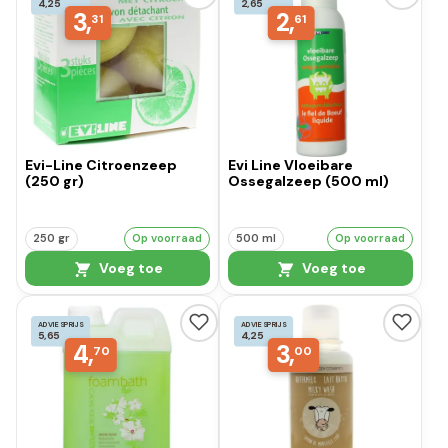
4,25
2,65
3,
2,
31
61
Evi-Line Citroenzeep
Evi Line Vloeibare
(250 gr)
Ossegalzeep (500 ml)
250 gr
Op voorraad
500 ml
Op voorraad
Voeg toe
Voeg toe
ADVIESPRIJS
ADVIESPRIJS
5,65
4,25
4,
3,
70
00