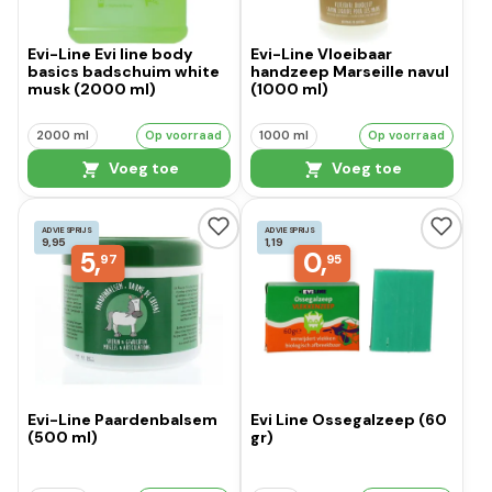
Evi-Line Evi line body
Evi-Line Vloeibaar
basics badschuim white
handzeep Marseille navul
musk (2000 ml)
(1000 ml)
2000 ml
Op voorraad
1000 ml
Op voorraad
Voeg toe
Voeg toe
ADVIESPRIJS
ADVIESPRIJS
9,95
1,19
5,
0,
97
95
Evi-Line Paardenbalsem
Evi Line Ossegalzeep (60
(500 ml)
gr)