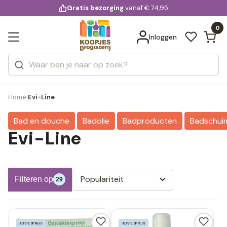
KD.
Gratis bezorging
voor 20:00 uur besteld
vanaf € 74,95
Bekijk alle resultaten
extra
Zoeken
0
Categorieën
Inloggen
Merken
Home
Evi-Line
›
Bad en douche
Badolie
Badproducten
Badschui
Evi-Line
Populariteit
Filteren op
29
ADVIESPRIJS
ADVIESPRIJS