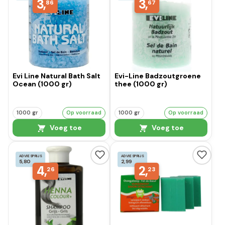
3,
3,
86
67
Evi Line Natural Bath Salt
Evi-Line Badzoutgroene
Ocean (1000 gr)
thee (1000 gr)
1000 gr
Op voorraad
1000 gr
Op voorraad
Voeg toe
Voeg toe
ADVIESPRIJS
ADVIESPRIJS
5,80
2,99
4,
2,
26
23