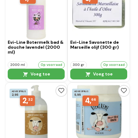
Evi-Line Botermelk bad &
Evi-Line Savonette de
douche lavendel (2000
Marseille olijf (300 gr)
ml)
2000 ml
Op voorraad
300 gr
Op voorraad
Voeg toe
Voeg toe
ADVIESPRIJS
ADVIESPRIJS
2,95
5,95
2,
4,
32
66