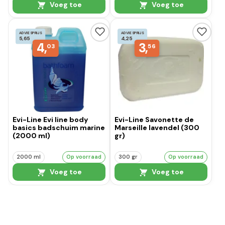
Voeg toe
Voeg toe
ADVIESPRIJS
ADVIESPRIJS
5,65
4,25
4,
3,
03
56
Evi-Line Evi line body
Evi-Line Savonette de
basics badschuim marine
Marseille lavendel (300
(2000 ml)
gr)
2000 ml
Op voorraad
300 gr
Op voorraad
Voeg toe
Voeg toe