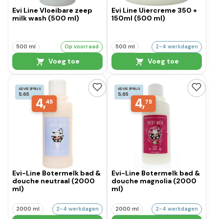
Evi Line Vloeibare zeep
Evi Line Uiercreme 350 +
milk wash (500 ml)
150ml (500 ml)
500 ml
Op voorraad
500 ml
2-4 werkdagen
Voeg toe
Voeg toe
ADVIESPRIJS
ADVIESPRIJS
5,65
5,65
4,
4,
45
75
Evi-Line Botermelk bad &
Evi-Line Botermelk bad &
douche neutraal (2000
douche magnolia (2000
ml)
ml)
2000 ml
2-4 werkdagen
2000 ml
2-4 werkdagen