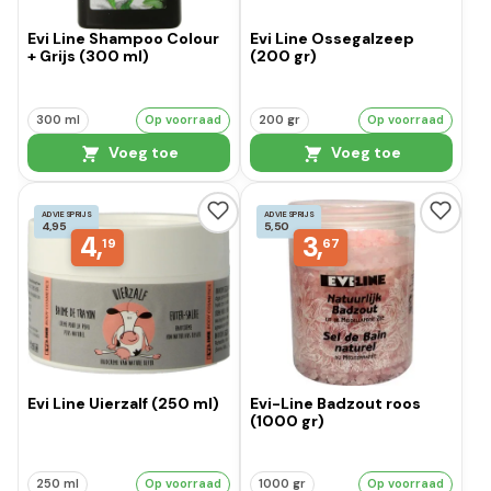
Evi Line Shampoo Colour
Evi Line Ossegalzeep
+ Grijs (300 ml)
(200 gr)
300 ml
Op voorraad
200 gr
Op voorraad
Voeg toe
Voeg toe
ADVIESPRIJS
ADVIESPRIJS
4,95
5,50
4,
3,
19
67
Evi Line Uierzalf (250 ml)
Evi-Line Badzout roos
(1000 gr)
250 ml
Op voorraad
1000 gr
Op voorraad