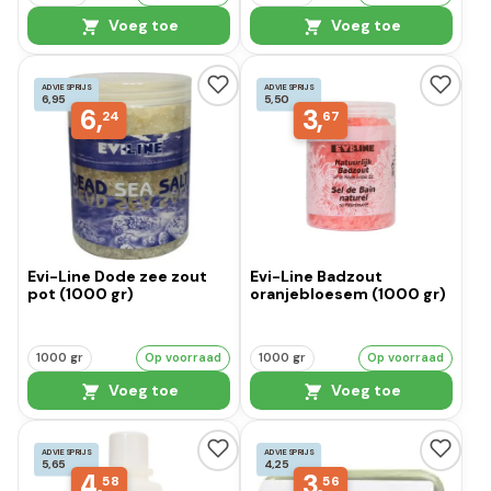
Voeg toe
Voeg toe
ADVIESPRIJS
ADVIESPRIJS
6,95
5,50
6,
3,
24
67
Evi-Line Dode zee zout
Evi-Line Badzout
pot (1000 gr)
oranjebloesem (1000 gr)
1000 gr
Op voorraad
1000 gr
Op voorraad
Voeg toe
Voeg toe
ADVIESPRIJS
ADVIESPRIJS
5,65
4,25
4,
3,
58
56