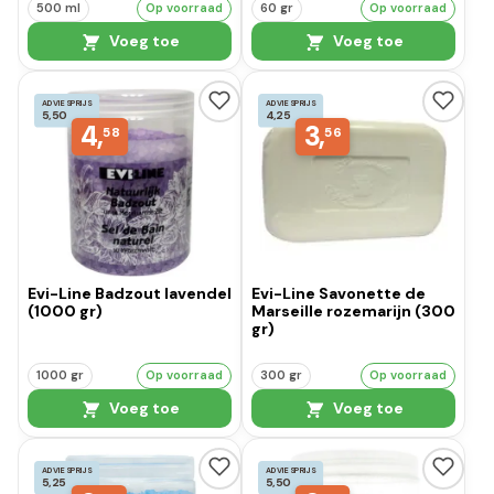
500 ml
Op voorraad
60 gr
Op voorraad
Voeg toe
Voeg toe
ADVIESPRIJS
ADVIESPRIJS
5,50
4,25
4,
3,
58
56
Evi-Line Badzout lavendel
Evi-Line Savonette de
(1000 gr)
Marseille rozemarijn (300
gr)
1000 gr
Op voorraad
300 gr
Op voorraad
Voeg toe
Voeg toe
ADVIESPRIJS
ADVIESPRIJS
5,25
5,50