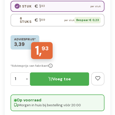
€ 1
,93
1 STUK
per stuk
6
€ 1
,89
Bespaar € 0,23
per stuk
STUKS
ADVIESPRIJS*
3,39
1,
93
*Adviesprijs van fabrikant
i
Voeg toe
Op voorraad
·
Morgen in huis bij bestelling vóór 20:00