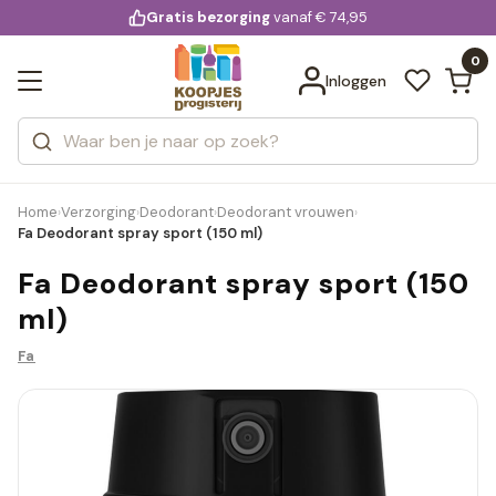
KD.
Gratis bezorging
voor 20:00 uur besteld
vanaf € 74,95
Bekijk alle resultaten
extra
Zoeken
0
Categorieën
Inloggen
Merken
Home
Verzorging
Deodorant
Deodorant vrouwen
›
›
›
›
Fa Deodorant spray sport (150 ml)
Fa Deodorant spray sport (150
ml)
Fa