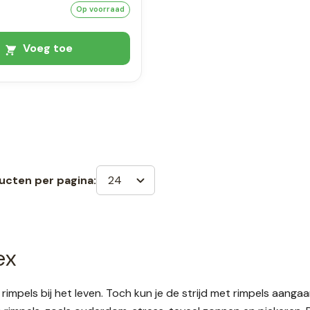
Op voorraad
Voeg toe
24
ucten per pagina:
ex
rimpels bij het leven. Toch kun je de strijd met rimpels aanga