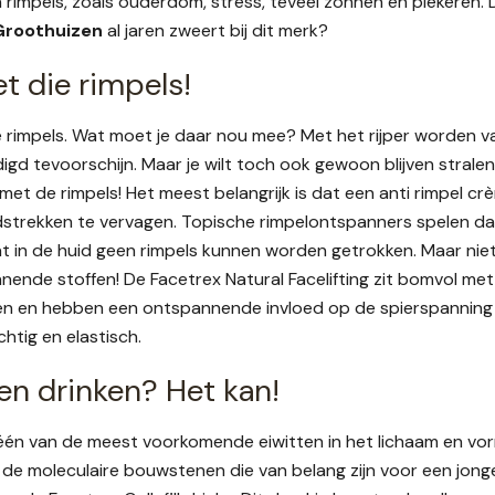
 rimpels, zoals ouderdom, stress, teveel zonnen en piekeren.
Groothuizen
al jaren zweert bij dit merk?
 die rimpels!
ie rimpels. Wat moet je daar nou mee? Met het rijper worden 
gd tevoorschijn. Maar je wilt toch ook gewoon blijven strale
met de rimpels! Het meest belangrijk is dat een anti rimpel crèm
strekken te vervagen. Topische rimpelontspanners spelen daar
at in de huid geen rimpels kunnen worden getrokken. Maar nie
nende stoffen! De Facetrex Natural Facelifting zit bomvol me
gen en hebben een ontspannende invloed op de spierspanning i
chtig en elastisch.
en drinken? Het kan!
 één van de meest voorkomende eiwitten in het lichaam en vor
 de moleculaire bouwstenen die van belang zijn voor een jonge