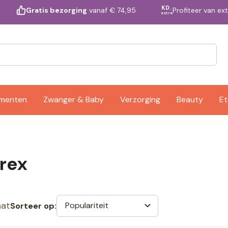
KD.
Profiteer van ex
Gratis bezorging
vanaf € 74,95
extra
ementen
Zwanger & Baby
Verzorging
Beauty
Et
rex
aat
Populariteit
Sorteer op: