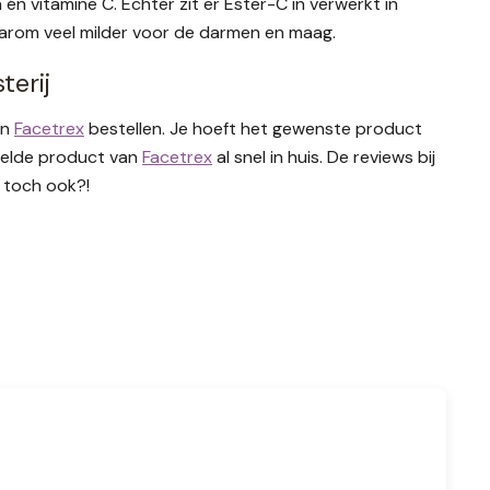
 én vitamine C. Echter zit er Ester-C in verwerkt in
aarom veel milder voor de darmen en maag.
terij
an
Facetrex
bestellen. Je hoeft het gewenste product
stelde product van
Facetrex
al snel in huis. De reviews bij
j toch ook?!