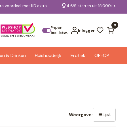
tra voordeel met KD.extra
4.6/5 sterren uit 15.000+ review
Bekijk alle resultaten
0
Prijzen
Inloggen
incl. btw.
en & Drinken
Huishoudelijk
Erotiek
OP=OP
Lijst
Weergave: