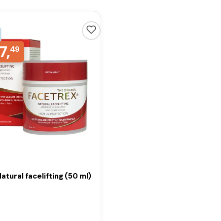
7,
49
atural facelifting (50 ml)