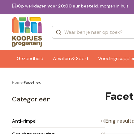
Op werkdagen
voor 20:00 uur besteld
, morgen in huis
Categorieën
Merken
Gezondheid
Afvallen & Sport
Voedingssuppl
Home
Facetrex
›
Facet
Categorieën
Enig result
Anti-rimpel
(1)