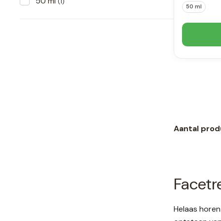
50 ml
(1)
50 ml
Aantal prod
Facetr
Helaas horen 