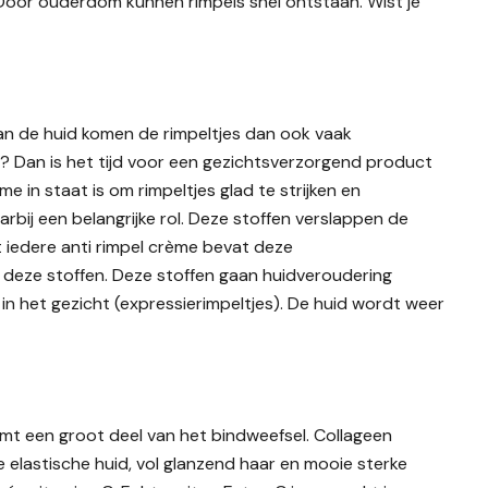
 Door ouderdom kunnen rimpels snel ontstaan. Wist je
van de huid komen de rimpeltjes dan ook vaak
n? Dan is het tijd voor een gezichtsverzorgend product
e in staat is om rimpeltjes glad te strijken en
bij een belangrijke rol. Deze stoffen verslappen de
t iedere anti rimpel crème bevat deze
t deze stoffen. Deze stoffen gaan huidveroudering
n het gezicht (expressierimpeltjes). De huid wordt weer
mt een groot deel van het bindweefsel. Collageen
 elastische huid, vol glanzend haar en mooie sterke