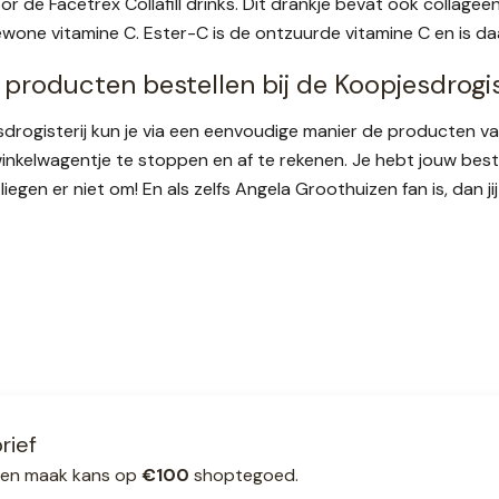
or de Facetrex Collafill drinks. Dit drankje bevat ook collageen
ewone vitamine C. Ester-C is de ontzuurde vitamine C en is d
 producten bestellen bij de Koopjesdrogis
esdrogisterij kun je via een eenvoudige manier de producten v
winkelwagentje te stoppen en af te rekenen. Je hebt jouw be
 liegen er niet om! En als zelfs Angela Groothuizen fan is, dan ji
rief
ef en maak kans op
€100
shoptegoed.