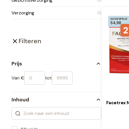
Gezichtsverzorging
(1)
Verzorging
(1)
ADVIESPRIJS
54,98
2
Filteren
Prijs
Van €
tot
Inhoud
Facetrex N