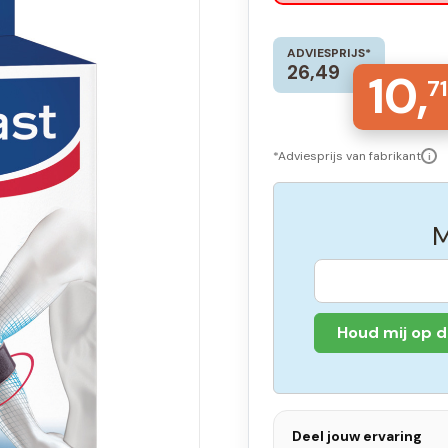
ADVIESPRIJS*
26,49
10,
71
*Adviesprijs van fabrikant
i
M
Houd mij op 
Deel jouw ervaring