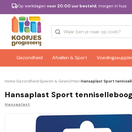
Op werkdagen
voor 20:00 uur besteld
, morgen in huis
Categorieën
Merken
Gezondheid
Afvallen & Sport
Voedingssuppl
Home
Gezondheid
Spieren & Gewrichten
Hansaplast Sport tennisell
›
›
›
Hansaplast Sport tenniselleboog
Hansaplast