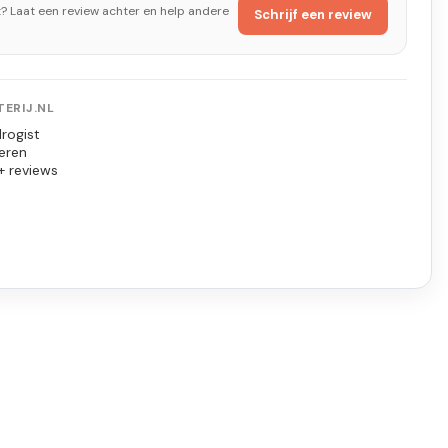
t? Laat een review achter en help andere
Schrijf een review
ERIJ.NL
rogist
eren
+ reviews