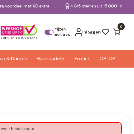
tra voordeel met KD.extra
4.6/5 sterren uit 15.000+ review
Bekijk alle resultaten
0
Prijzen
Inloggen
incl. btw.
en & Drinken
Huishoudelijk
Erotiek
OP=OP
 weer beschikbaar