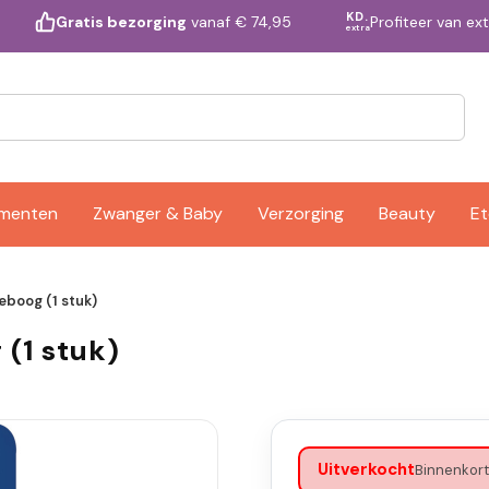
KD.
Profiteer van ex
Gratis bezorging
vanaf € 74,95
extra
ementen
Zwanger & Baby
Verzorging
Beauty
Et
eboog (1 stuk)
 (1 stuk)
Uitverkocht
Binnenkort