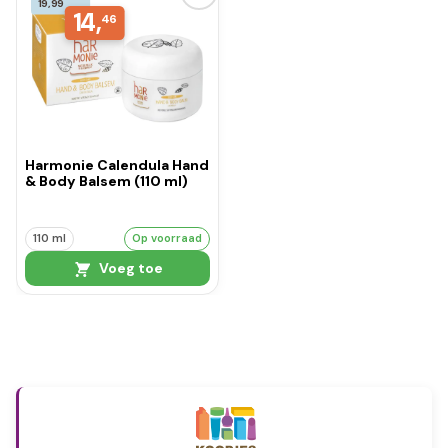
19,99
14,
46
Harmonie Calendula Hand
& Body Balsem (110 ml)
110 ml
Op voorraad
Voeg toe