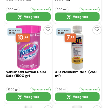
500 ml
Op voorraad
500 ml
Op voorraad
Voeg toe
Voeg toe
ADVIESPRIJS
ADVIESPRIJS
21,99
8,40
10,
7,
52
38
Vanish Oxi Action Color
X10 Vlekkenmiddel (250
Safe (1500 gr)
ml)
1500 gr
Op voorraad
250 ml
Op voorraad
Voeg toe
Voeg toe