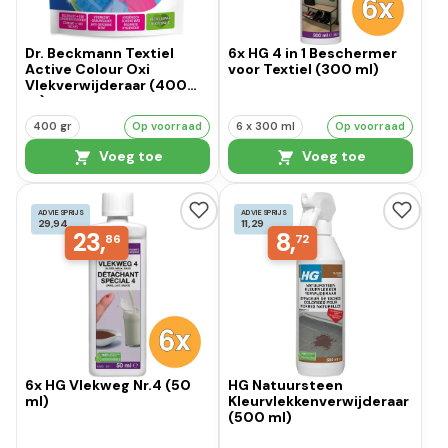
Dr. Beckmann Textiel
6x HG 4 in 1 Beschermer
Active Colour Oxi
voor Textiel (300 ml)
Vlekverwijderaar (400
gr)
400 gr
Op voorraad
6 x 300 ml
Op voorraad
Voeg toe
Voeg toe
ADVIESPRIJS
ADVIESPRIJS
29,94
11,29
23,
8,
86
72
6x HG Vlekweg Nr.4 (50
HG Natuursteen
ml)
Kleurvlekkenverwijderaar
(500 ml)