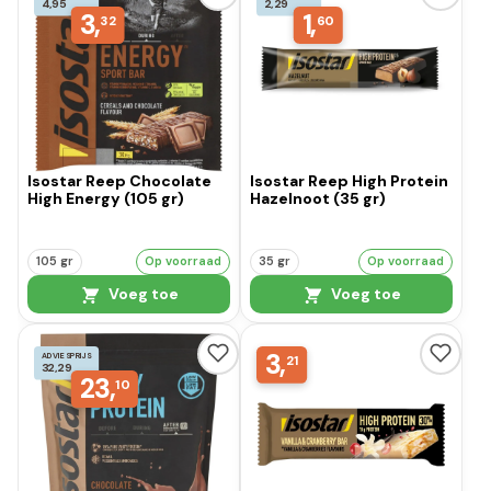
4,95
2,29
3,
1,
32
60
Isostar Reep Chocolate
Isostar Reep High Protein
High Energy (105 gr)
Hazelnoot (35 gr)
105 gr
Op voorraad
35 gr
Op voorraad
Voeg toe
Voeg toe
3,
ADVIESPRIJS
21
32,29
23,
10