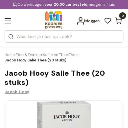
KD.
Op werkdagen
Gratis bezorging
voor 20:00 uur besteld
, morgen in huis
Bekijk alle resultaten
extra
Zoeken
0
Categorieën
Inloggen
Merken
Home
Eten & Drinken
Koffie en Thee
Thee
›
›
›
›
Jacob Hooy Salie Thee (20 stuks)
Jacob Hooy Salie Thee (20
stuks)
Jacob Hooy