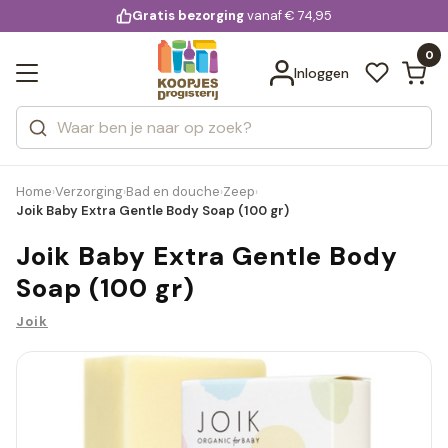
KD.
Gratis bezorging
voor 20:00 uur besteld
vanaf € 74,95
Bekijk alle resultaten
extra
Zoeken
0
Categorieën
Inloggen
Merken
Home
Verzorging
Bad en douche
Zeep
›
›
›
›
Joik Baby Extra Gentle Body Soap (100 gr)
Joik Baby Extra Gentle Body
Soap (100 gr)
Joik