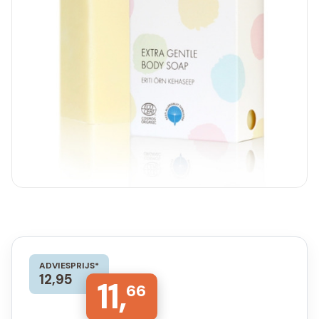
ADVIESPRIJS*
12,95
11,
66