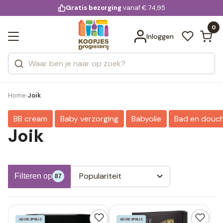
KD.
Gratis bezorging
voor 20:00 uur besteld
vanaf € 74,95
Bekijk alle resultaten
extra
Zoeken
0
Categorieën
Inloggen
Merken
Home
Joik
›
BB cream
Baby verzorging
Babyolie
Bad en douc
Joik
Populariteit
Filteren op
87
ADVIESPRIJS
ADVIESPRIJS