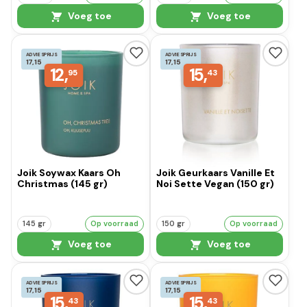
Voeg toe
Voeg toe
ADVIESPRIJS
ADVIESPRIJS
17,15
17,15
12,
15,
95
43
Joik Soywax Kaars Oh
Joik Geurkaars Vanille Et
Christmas (145 gr)
Noi Sette Vegan (150 gr)
145 gr
Op voorraad
150 gr
Op voorraad
Voeg toe
Voeg toe
ADVIESPRIJS
ADVIESPRIJS
17,15
17,15
15,
15,
43
43