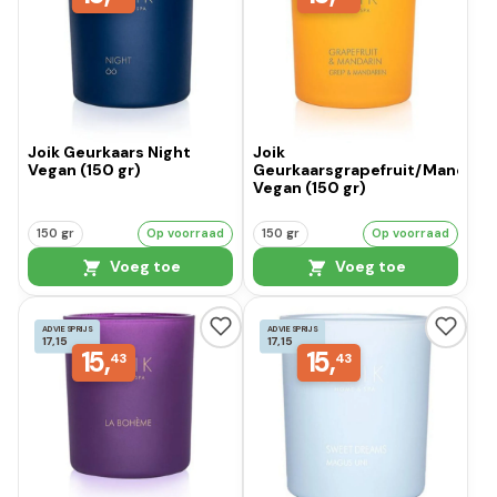
Joik Geurkaars Night
Joik
Vegan (150 gr)
Geurkaarsgrapefruit/Mandarij
Vegan (150 gr)
150 gr
Op voorraad
150 gr
Op voorraad
Voeg toe
Voeg toe
ADVIESPRIJS
ADVIESPRIJS
17,15
17,15
15,
15,
43
43