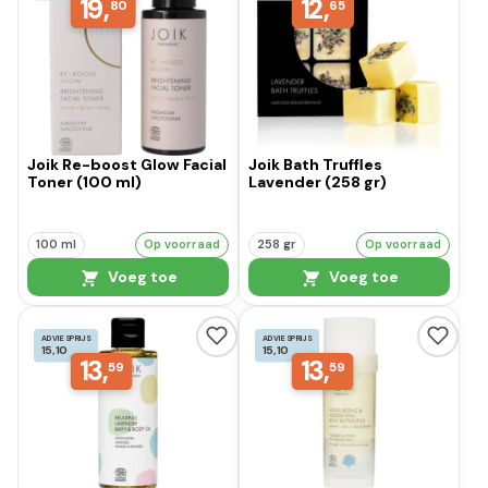
19,
12,
80
65
Joik Re-boost Glow Facial
Joik Bath Truffles
Toner (100 ml)
Lavender (258 gr)
100 ml
Op voorraad
258 gr
Op voorraad
Voeg toe
Voeg toe
ADVIESPRIJS
ADVIESPRIJS
15,10
15,10
13,
13,
59
59