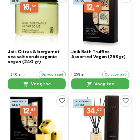
18,35
14,05
16,
12,
52
65
Joik Citrus & bergamot
Joik Bath Truffles
sea salt scrub organic
Assorted Vegan (258 gr)
vegan (240 gr)
240 gr
Op voorraad
258 gr
Op voorraad
Voeg toe
Voeg toe
ADVIESPRIJS
ADVIESPRIJS
14,05
37,80
12,
34,
65
02