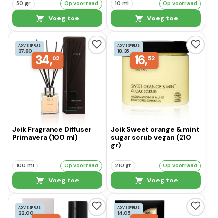
50 gr
Op voorraad
10 ml
Op voorraad
Voeg toe
Voeg toe
ADVIESPRIJS
ADVIESPRIJS
37,80
18,35
34,
16,
02
52
Joik Fragrance Diffuser
Joik Sweet orange & mint
Primavera (100 ml)
sugar scrub vegan (210
gr)
100 ml
Op voorraad
210 gr
Op voorraad
Voeg toe
Voeg toe
ADVIESPRIJS
ADVIESPRIJS
22,00
14,05