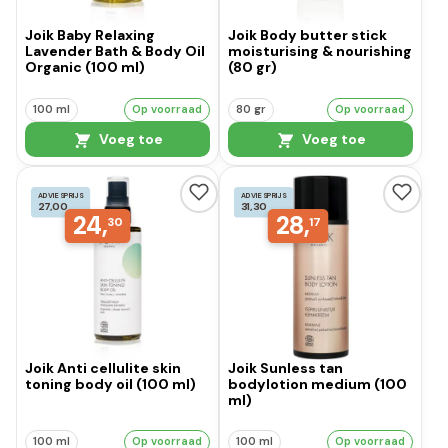
Joik Baby Relaxing
Joik Body butter stick
Lavender Bath & Body Oil
moisturising & nourishing
Organic (100 ml)
(80 gr)
100 ml
Op voorraad
80 gr
Op voorraad
Voeg toe
Voeg toe
ADVIESPRIJS
ADVIESPRIJS
27,00
31,30
24,
28,
30
17
Joik Anti cellulite skin
Joik Sunless tan
toning body oil (100 ml)
bodylotion medium (100
ml)
100 ml
Op voorraad
100 ml
Op voorraad