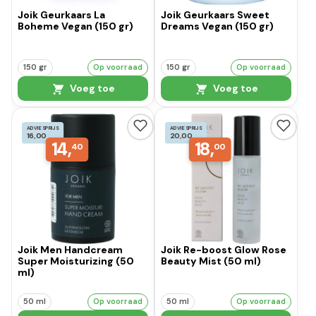
Joik Geurkaars La
Joik Geurkaars Sweet
Boheme Vegan (150 gr)
Dreams Vegan (150 gr)
150 gr
Op voorraad
150 gr
Op voorraad
Voeg toe
Voeg toe
ADVIESPRIJS
ADVIESPRIJS
16,00
20,00
14,
18,
40
00
Joik Men Handcream
Joik Re-boost Glow Rose
Super Moisturizing (50
Beauty Mist (50 ml)
ml)
50 ml
Op voorraad
50 ml
Op voorraad