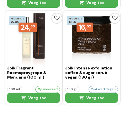
Voeg toe
Voeg toe
ADVIESPRIJS
ADVIESPRIJS
27,00
18,35
24,
16,
30
52
Joik Fragrant
Joik Intense exfoliation
Roomspraygrape &
coffee & sugar scrub
Mandarin (100 ml)
vegan (180 gr)
100 ml
Op voorraad
180 gr
2-4 werkdagen
Voeg toe
Voeg toe