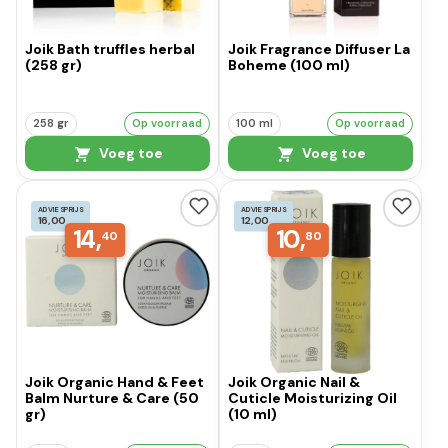
Joik Bath truffles herbal
Joik Fragrance Diffuser La
(258 gr)
Boheme (100 ml)
258 gr
Op voorraad
100 ml
Op voorraad
Voeg toe
Voeg toe
ADVIESPRIJS
ADVIESPRIJS
16,00
12,00
14,
10,
40
80
Joik Organic Hand & Feet
Joik Organic Nail &
Balm Nurture & Care (50
Cuticle Moisturizing Oil
gr)
(10 ml)