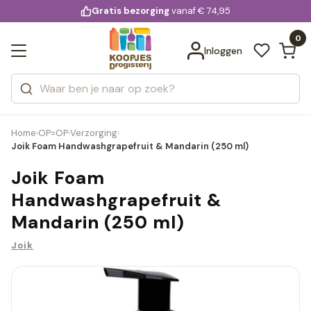
KD.
Gratis bezorging
voor 20:00 uur besteld
vanaf € 74,95
Bekijk alle resultaten
extra
Zoeken
0
Categorieën
Inloggen
Merken
Home
OP=OP
Verzorging
›
›
›
Joik Foam Handwashgrapefruit & Mandarin (250 ml)
Joik Foam
Handwashgrapefruit &
Mandarin (250 ml)
Joik