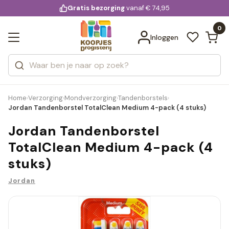
KD.
Gratis bezorging
voor 20:00 uur besteld
vanaf € 74,95
Bekijk alle resultaten
extra
Zoeken
0
Categorieën
Inloggen
Merken
Home
Verzorging
Mondverzorging
Tandenborstels
›
›
›
›
Jordan Tandenborstel TotalClean Medium 4-pack (4 stuks)
Jordan Tandenborstel
TotalClean Medium 4-pack (4
stuks)
Jordan