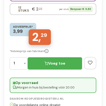
12
€ 2
,22
Bespaar € 0,82
per stuk
STUKS
ADVIESPRIJS*
3,99
2,
29
*Adviesprijs van fabrikant
i
Voeg toe
Op voorraad
·
Morgen in huis bij bestelling vóór 20:00
DAAROM KOOPJESDROGISTERIJ.NL
De voordeligste online drogist