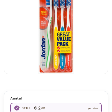
Aantal
€ 2
,29
1 STUK
per stuk