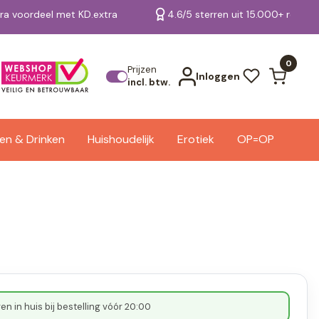
tra voordeel met KD.extra
4.6/5 sterren uit 15.000+ review
Bekijk alle resultaten
0
Prijzen
Inloggen
incl. btw.
en & Drinken
Huishoudelijk
Erotiek
OP=OP
n in huis bij bestelling vóór 20:00