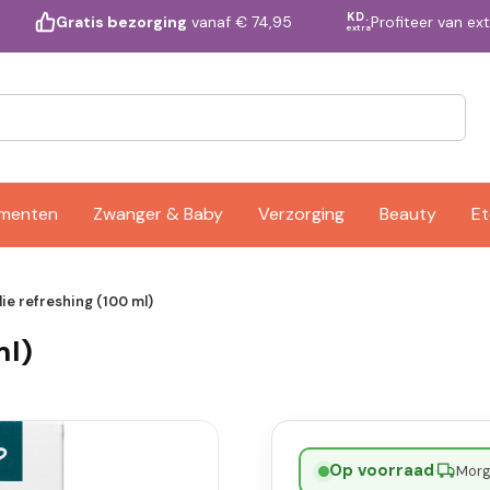
KD.
Profiteer van ex
Gratis bezorging
vanaf € 74,95
extra
ementen
Zwanger & Baby
Verzorging
Beauty
Et
ie refreshing (100 ml)
ml)
Op voorraad
·
Morge