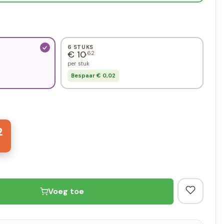
6 STUKS
€ 10
,62
per stuk
Bespaar € 0,02
2
Voeg toe