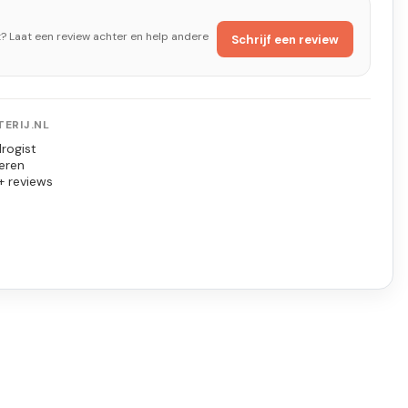
t? Laat een review achter en help andere
Schrijf een review
ERIJ.NL
rogist
eren
+ reviews