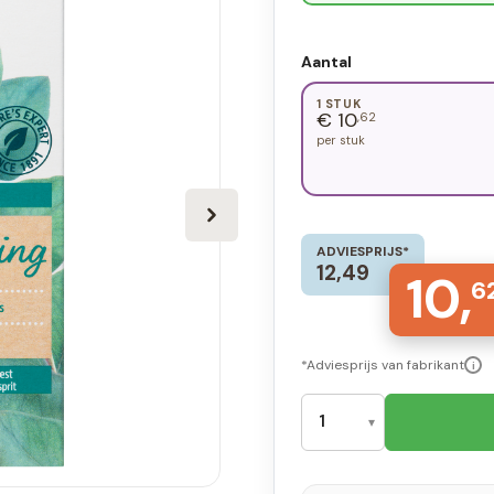
Aantal
1 STUK
€ 10
,62
per stuk
ADVIESPRIJS*
12,49
10,
6
*Adviesprijs van fabrikant
i