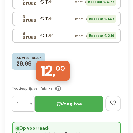
€ 11
,64
Bespaar € 0,72
per stuk
STUKS
3
€ 11
,64
Bespaar € 1,08
per stuk
STUKS
6
€ 11
,64
Bespaar € 2,16
per stuk
STUKS
ADVIESPRIJS*
29,99
12,
00
*Adviesprijs van fabrikant
i
Voeg toe
Op voorraad
·