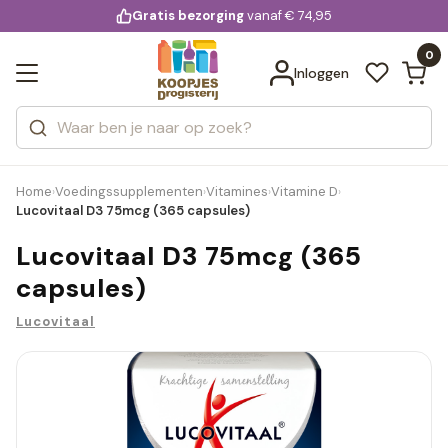
KD.
Gratis bezorging
voor 20:00 uur besteld
vanaf € 74,95
Bekijk alle resultaten
extra
Zoeken
0
Categorieën
Inloggen
Merken
Home
Voedingssupplementen
Vitamines
Vitamine D
›
›
›
›
Lucovitaal D3 75mcg (365 capsules)
Lucovitaal D3 75mcg (365
capsules)
Lucovitaal