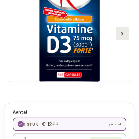
Aantal
€ 12
,00
1 STUK
per stuk
2