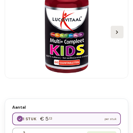
Aantal
€ 5
,13
1 STUK
per stuk
2