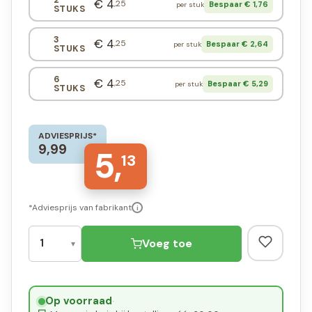
€ 4
,25
Bespaar € 1,76
per stuk
STUKS
3
€ 4
,25
Bespaar € 2,64
per stuk
STUKS
6
€ 4
,25
Bespaar € 5,29
per stuk
STUKS
ADVIESPRIJS*
9,99
5,
13
*Adviesprijs van fabrikant
i
Voeg toe
Op voorraad
·