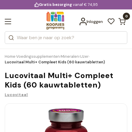
KD.
Gratis bezorging
voor 20:00 uur besteld
vanaf € 74,95
Bekijk alle resultaten
extra
Zoeken
0
Categorieën
Inloggen
Merken
Home
Voedingssupplementen
Mineralen
IJzer
›
›
›
›
Lucovitaal Multi+ Compleet Kids (60 kauwtabletten)
Lucovitaal Multi+ Compleet
Kids (60 kauwtabletten)
Lucovitaal