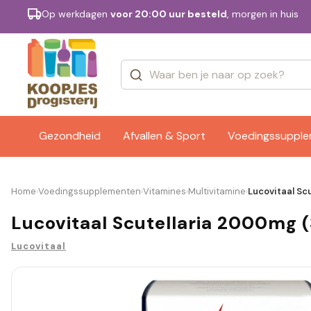
Op werkdagen
voor 20:00 uur besteld
, morgen in huis
Categorieën
Merken
Gezondheid
Afvallen & Sport
Voedingssuppl
Home
Voedingssupplementen
Vitamines
Multivitamine
Lucovitaal Sc
›
›
›
›
Lucovitaal Scutellaria 2000mg 
Lucovitaal