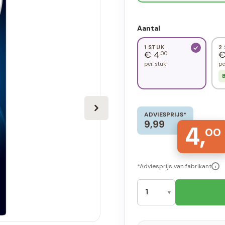
Aantal
1 STUK
2
€ 4
€
,00
per stuk
pe
B
ADVIESPRIJS*
9,99
4,
00
*Adviesprijs van fabrikant
i