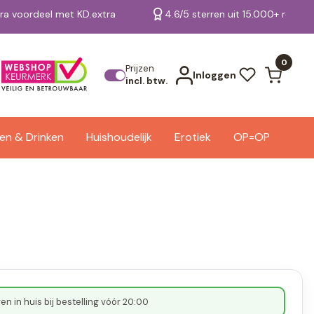
tra voordeel met KD.extra
4.6/5 sterren uit 15.000+ review
Bekijk alle resultaten
0
Prijzen
Inloggen
incl. btw.
en & Drinken
Huishoudelijk
Erotiek
OP=OP
n in huis bij bestelling vóór 20:00