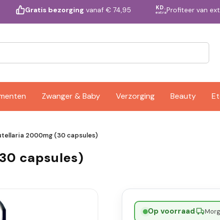
KD.
Profiteer van ex
Gratis bezorging
vanaf € 74,95
extra
ementen
Zwanger & Baby
Verzorging
Beauty
Et
utellaria 2000mg (30 capsules)
(30 capsules)
Op voorraad
·
Morge