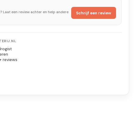
t? Laat een review achter en help andere
Schrijf een review
ERIJ.NL
rogist
eren
+ reviews