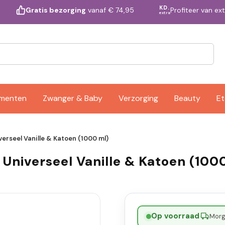
KD.
Profiteer van ex
Gratis bezorging
vanaf € 74,95
extra
ementen
Zwanger & Baby
Verzorging
Beauty
Et
erseel Vanille & Katoen (1000 ml)
Universeel Vanille & Katoen (100
Op voorraad
·
Morge