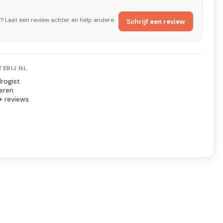
t? Laat een review achter en help andere
Schrijf een review
ERIJ.NL
rogist
eren
+ reviews