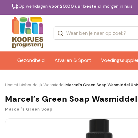
Op werkdagen
voor 20:00 uur besteld
, morgen in huis
Categorieën
Merken
Gezondheid
Afvallen & Sport
Voedingssuppl
Home
Huishoudelijk
Wasmiddel
Marcel’s Green Soap Wasmiddel Univ
›
›
›
Marcel’s Green Soap Wasmiddel 
Marcel's Green Soap