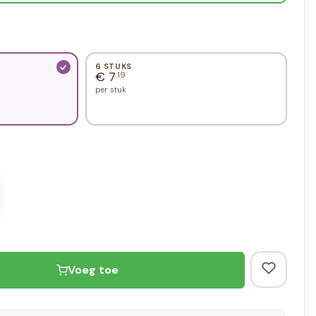
6 STUKS
€ 7
,19
per stuk
Voeg toe