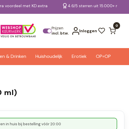
tra voordeel met KD.extra
4.6/5 sterren uit 15.000+ review
Bekijk alle resultaten
0
Prijzen
Inloggen
incl. btw.
en & Drinken
Huishoudelijk
Erotiek
OP=OP
0 ml)
n in huis bij bestelling vóór 20:00