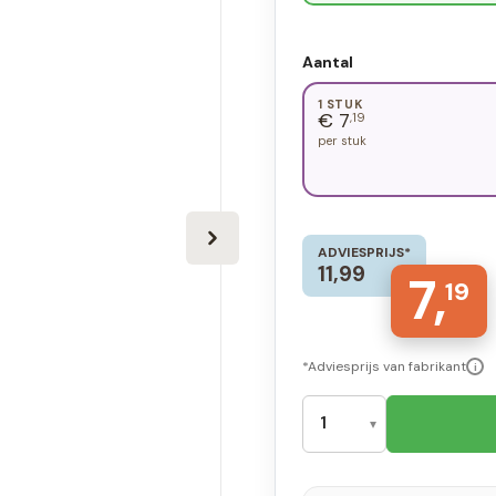
Aantal
1 STUK
€ 7
,19
per stuk
ADVIESPRIJS*
11,99
7,
19
*Adviesprijs van fabrikant
i