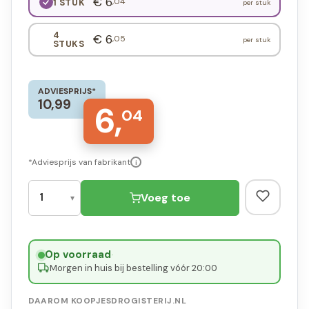
€ 6
,04
1 STUK
per stuk
4
€ 6
,05
per stuk
STUKS
ADVIESPRIJS*
10,99
6,
04
*Adviesprijs van fabrikant
i
Voeg toe
Op voorraad
·
Morgen in huis bij bestelling vóór 20:00
DAAROM KOOPJESDROGISTERIJ.NL