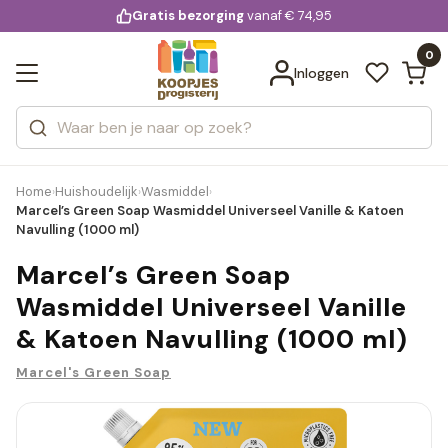
KD.
Gratis bezorging
voor 20:00 uur besteld
vanaf € 74,95
Bekijk alle resultaten
extra
Zoeken
0
Categorieën
Inloggen
Merken
Home
Huishoudelijk
Wasmiddel
›
›
›
Marcel’s Green Soap Wasmiddel Universeel Vanille & Katoen
Navulling (1000 ml)
Marcel’s Green Soap
Wasmiddel Universeel Vanille
& Katoen Navulling (1000 ml)
Marcel's Green Soap