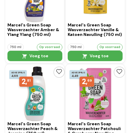
Marcel's Green Soap
Marcel's Green Soap
Wasverzachter Amber &
Wasverzachter Vanille &
Ylang Ylang (750 ml)
Katoen Navulling (750 ml)
750 ml
Op voorraad
750 ml
Op voorraad
Voeg toe
Voeg toe
ADVIESPRIJS
ADVIESPRIJS
4,69
4,49
2,
2,
81
69
Marcel's Green Soap
Marcel's Green Soap
Wasverzachter Peach &
Wasverzachter Patchouli