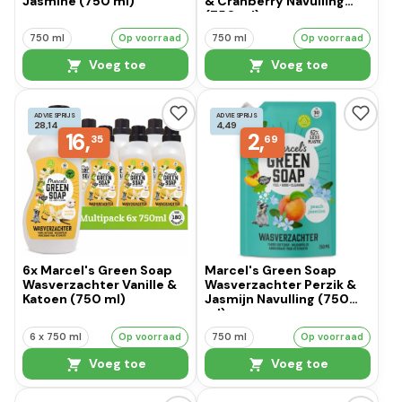
Jasmine (750 ml)
& Cranberry Navulling
(750 ml)
750 ml
Op voorraad
750 ml
Op voorraad
Voeg toe
Voeg toe
ADVIESPRIJS
ADVIESPRIJS
28,14
4,49
16,
2,
35
69
6x Marcel's Green Soap
Marcel's Green Soap
Wasverzachter Vanille &
Wasverzachter Perzik &
Katoen (750 ml)
Jasmijn Navulling (750
ml)
6 x 750 ml
Op voorraad
750 ml
Op voorraad
Voeg toe
Voeg toe