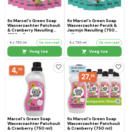
6x Marcel's Green Soap
6x Marcel's Green Soap
Wasverzachter Patchouli
Wasverzachter Perzik &
& Cranberry Navulling
Jasmijn Navulling (750
(750 ml)
ml)
6 x 750 ml
Op voorraad
6 x 750 ml
Op voorraad
Voeg toe
Voeg toe
4,
ADVIESPRIJS
70
28,14
27,
35
Marcel's Green Soap
6x Marcel's Green Soap
Wasverzachter Patchouli
Wasverzachter Patchouli
& Cranberry (750 ml)
& Cranberry (750 ml)