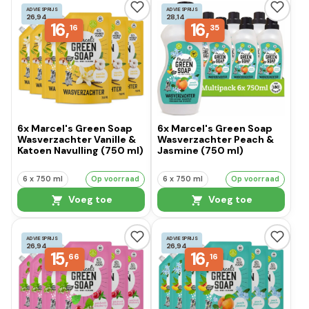
ADVIESPRIJS
ADVIESPRIJS
26,94
28,14
16,
16,
16
35
6x Marcel's Green Soap
6x Marcel's Green Soap
Wasverzachter Vanille &
Wasverzachter Peach &
Katoen Navulling (750 ml)
Jasmine (750 ml)
6 x 750 ml
Op voorraad
6 x 750 ml
Op voorraad
Voeg toe
Voeg toe
ADVIESPRIJS
ADVIESPRIJS
26,94
26,94
15,
16,
66
16