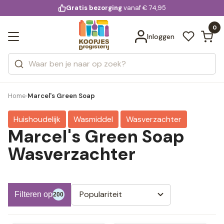
KD.
Gratis bezorging
voor 20:00 uur besteld
vanaf € 74,95
Bekijk alle resultaten
extra
Zoeken
0
Categorieën
Inloggen
Merken
Home
Marcel's Green Soap
›
Huishoudelijk
Wasmiddel
Wasverzachter
Marcel's Green Soap
Wasverzachter
Populariteit
Filteren op
200