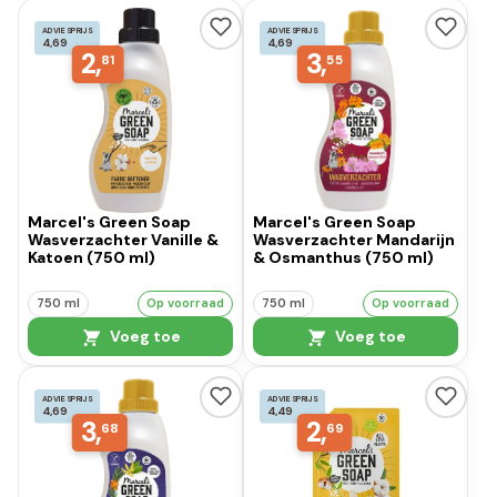
ADVIESPRIJS
ADVIESPRIJS
4,69
4,69
2,
3,
81
55
Marcel's Green Soap
Marcel's Green Soap
Wasverzachter Vanille &
Wasverzachter Mandarijn
Katoen (750 ml)
& Osmanthus (750 ml)
750 ml
Op voorraad
750 ml
Op voorraad
Voeg toe
Voeg toe
ADVIESPRIJS
ADVIESPRIJS
4,69
4,49
3,
2,
68
69