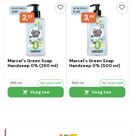
ADVIESPRIJS
ADVIESPRIJS
3,99
6,49
2,
3,
39
89
Marcel's Green Soap
Marcel's Green Soap
Handzeep 0% (250 ml)
Handzeep 0% (500 ml)
250 ml
Op voorraad
500 ml
Op voorraad
Voeg toe
Voeg toe