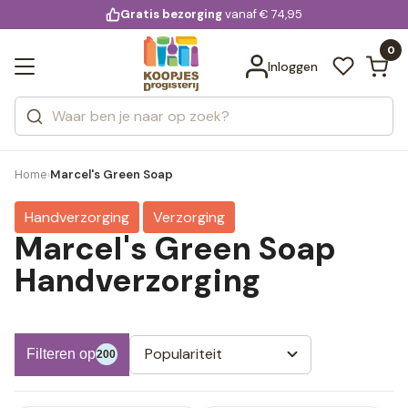
KD.
Gratis bezorging
voor 20:00 uur besteld
vanaf € 74,95
Bekijk alle resultaten
extra
Zoeken
0
Categorieën
Inloggen
Merken
Home
Marcel's Green Soap
›
Handverzorging
Verzorging
Marcel's Green Soap
Handverzorging
Populariteit
Filteren op
200