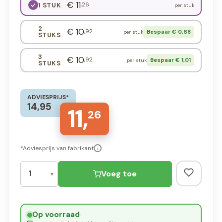
€ 11
,26
1 STUK
per stuk
2
€ 10
,92
Bespaar € 0,68
per stuk
STUKS
3
€ 10
,92
Bespaar € 1,01
per stuk
STUKS
ADVIESPRIJS*
14,95
11,
26
*Adviesprijs van fabrikant
i
Voeg toe
Op voorraad
·