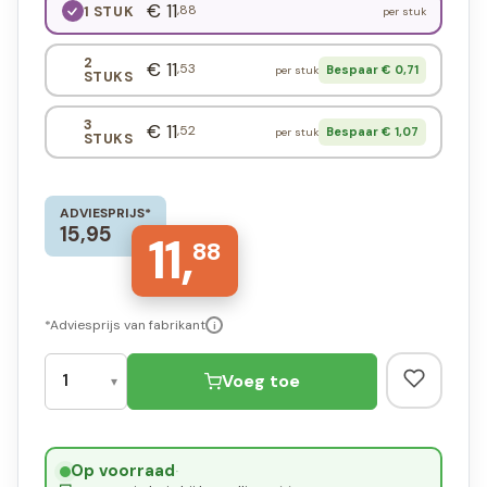
€ 11
,88
1 STUK
per stuk
2
€ 11
,53
Bespaar € 0,71
per stuk
STUKS
3
€ 11
,52
Bespaar € 1,07
per stuk
STUKS
ADVIESPRIJS*
15,95
11,
88
*Adviesprijs van fabrikant
i
Voeg toe
Op voorraad
·