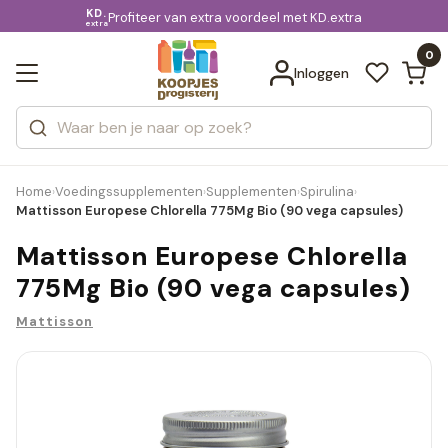
KD.
Gratis bezorging
voor 20:00 uur besteld
Profiteer van extra voordeel met KD.extra
Bekijk alle resultaten
extra
Zoeken
0
Categorieën
Inloggen
Merken
Home
Voedingssupplementen
Supplementen
Spirulina
›
›
›
›
Mattisson Europese Chlorella 775Mg Bio (90 vega capsules)
Mattisson Europese Chlorella
775Mg Bio (90 vega capsules)
Mattisson