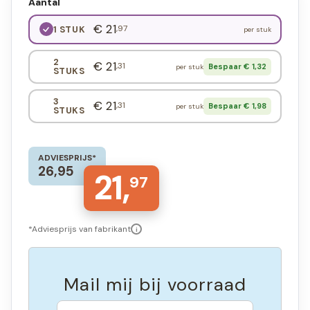
Aantal
€ 21
,97
1 STUK
per stuk
2
€ 21
,31
Bespaar € 1,32
per stuk
STUKS
3
€ 21
,31
Bespaar € 1,98
per stuk
STUKS
ADVIESPRIJS*
26,95
21,
97
*Adviesprijs van fabrikant
i
Mail mij bij voorraad