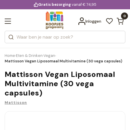
KD.
Gratis bezorging
voor 20:00 uur besteld
vanaf € 74,95
Bekijk alle resultaten
extra
Zoeken
0
Categorieën
Inloggen
Merken
Home
Eten & Drinken
Vegan
›
›
›
Mattisson Vegan Liposomaal Multivitamine (30 vega capsules)
Mattisson Vegan Liposomaal
Multivitamine (30 vega
capsules)
Mattisson