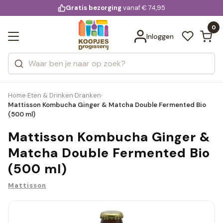
KD.
Gratis bezorging
voor 20:00 uur besteld
vanaf € 74,95
Bekijk alle resultaten
extra
Zoeken
0
Categorieën
Inloggen
Merken
Home
Eten & Drinken
Dranken
›
›
›
Mattisson Kombucha Ginger & Matcha Double Fermented Bio
(500 ml)
Mattisson Kombucha Ginger &
Matcha Double Fermented Bio
(500 ml)
Mattisson