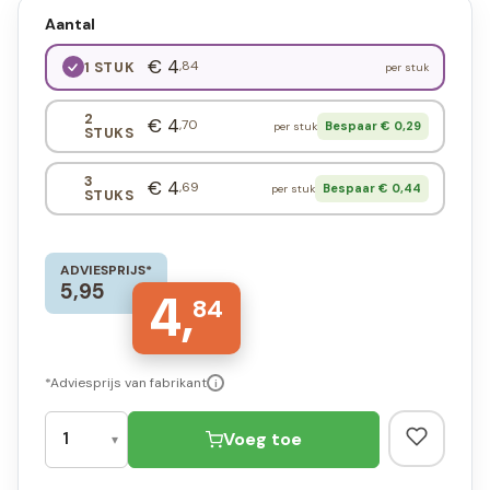
Aantal
€ 4
,84
1 STUK
per stuk
2
€ 4
,70
Bespaar € 0,29
per stuk
STUKS
3
€ 4
,69
Bespaar € 0,44
per stuk
STUKS
ADVIESPRIJS*
5,95
4,
84
*Adviesprijs van fabrikant
i
Voeg toe