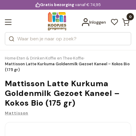
KD.
Gratis bezorging
voor 20:00 uur besteld
vanaf € 74,95
Bekijk alle resultaten
extra
Zoeken
0
Categorieën
Inloggen
Merken
Home
Eten & Drinken
Koffie en Thee
Koffie
›
›
›
›
Mattisson Latte Kurkuma Goldenmilk Gezoet Kaneel – Kokos Bio
(175 gr)
Mattisson Latte Kurkuma
Goldenmilk Gezoet Kaneel –
Kokos Bio (175 gr)
Mattisson