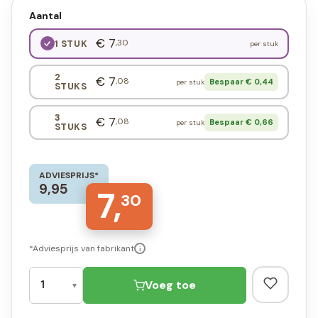
Aantal
€ 7
,30
1 STUK
per stuk
2
€ 7
,08
Bespaar € 0,44
per stuk
STUKS
3
€ 7
,08
Bespaar € 0,66
per stuk
STUKS
ADVIESPRIJS*
9,95
7,
30
*Adviesprijs van fabrikant
i
Voeg toe