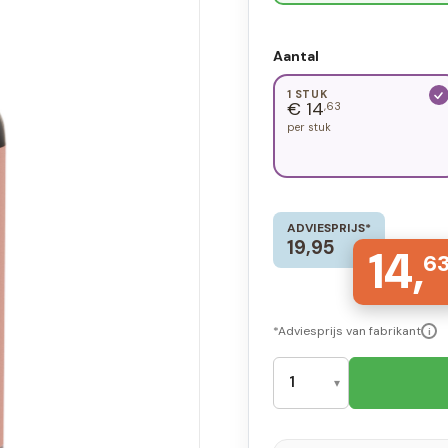
Aantal
1 STUK
€ 14
,63
per stuk
ADVIESPRIJS*
19,95
14,
6
*Adviesprijs van fabrikant
i