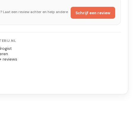
t? Laat een review achter en help andere
Schrijf een review
ERIJ.NL
rogist
eren
+ reviews