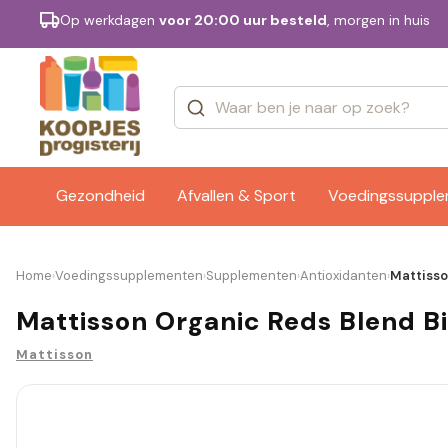
Op werkdagen
voor 20:00 uur besteld
, morgen in huis
Categorieën
Merken
Gezondheid
Afvallen & Sport
Voedingssuppl
Home
Voedingssupplementen
Supplementen
Antioxidanten
Mattisso
›
›
›
›
Mattisson Organic Reds Blend Bi
Mattisson