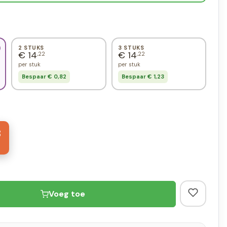
2 STUKS
3 STUKS
€ 14
€ 14
,22
,22
per stuk
per stuk
Bespaar € 0,82
Bespaar € 1,23
3
Voeg toe