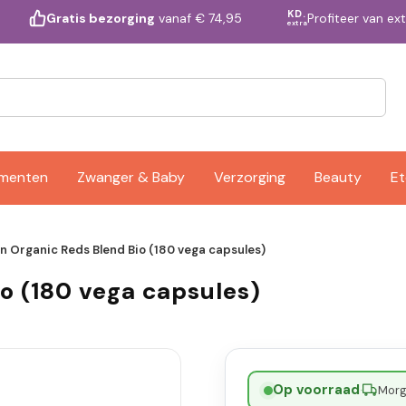
KD.
Profiteer van ex
Gratis bezorging
vanaf € 74,95
extra
ementen
Zwanger & Baby
Verzorging
Beauty
Et
n Organic Reds Blend Bio (180 vega capsules)
o (180 vega capsules)
Op voorraad
·
Morge