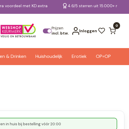
tra voordeel met KD.extra
4.6/5 sterren uit 15.000+ review
Bekijk alle resultaten
0
Prijzen
Inloggen
incl. btw.
en & Drinken
Huishoudelijk
Erotiek
OP=OP
n in huis bij bestelling vóór 20:00