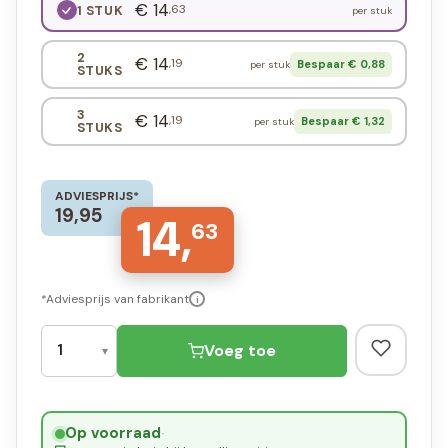
€ 14
,63
1 STUK
per stuk
2
€ 14
,19
Bespaar € 0,88
per stuk
STUKS
3
€ 14
,19
Bespaar € 1,32
per stuk
STUKS
ADVIESPRIJS*
19,95
14,
63
*Adviesprijs van fabrikant
i
Voeg toe
Op voorraad
·