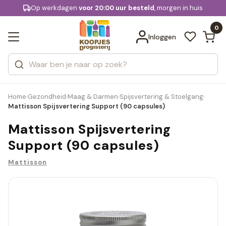
KD.
Op werkdagen
Gratis bezorging
voor 20:00 uur besteld
, morgen in huis
Bekijk alle resultaten
extra
Zoeken
0
Categorieën
Inloggen
Merken
Home
Gezondheid
Maag & Darmen
Spijsvertering & Stoelgang
›
›
›
›
Mattisson Spijsvertering Support (90 capsules)
Mattisson Spijsvertering
Support (90 capsules)
Mattisson